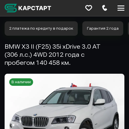
Меню
сайта
2 платежа по кредиту в подарок
Гарантия 2 года
BMW X3 II (F25) 35i xDrive 3.0 AT
(306 л.с.) 4WD 2012 года с
пробегом 140 458 км.
В наличии