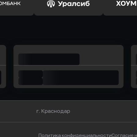
ьхозБанк
в Почта Банк
в Цент
ь заявку
Оправить заявку
Оправит
омбанк
в Уралсиб Банк
в Хоу
г. Краснодар
Политика конфиденциальности
Согласие 