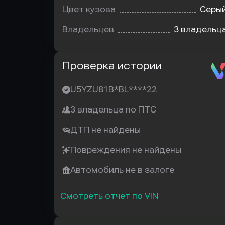
Цвет кузова
Серы
Владельцев
3 владельц
Автотека
Проверка истории
U5YZU81B*BL****22
3 владельца по ПТС
ДТП не найдены
Повреждения не найдены
Автомобиль не в залоге
Смотреть отчет по VIN