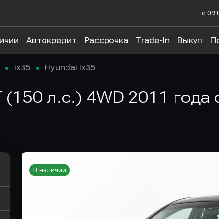
с 09:
личии
Автокредит
Рассрочка
Trade-In
Выкуп
П
ix35
Hyundai ix35
MT (150 л.с.) 4WD 2011 года
В наличии
а