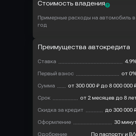
Стоимость владения
Примерные расходы на автомобиль в
год
Преимущества автокредита
Преимущества
автокредита
Ставка
4.9
Первый взнос
от 0
Сумма
от 300 000 ₽ до 8 000 000 
Срок
от 2 месяцев до 8 ле
Скидка за кредит
до 300 000 
Оформление
30 мину
Одобрение
По паспорту и В/