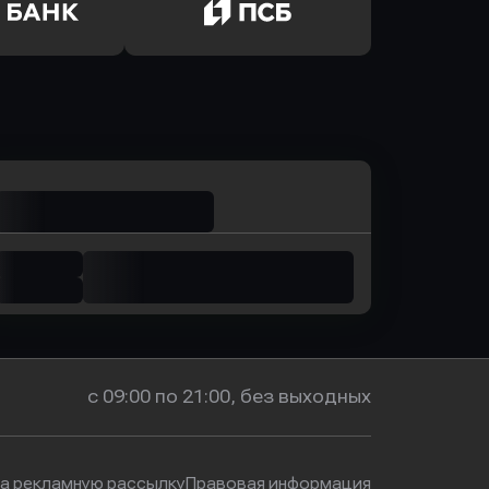
р-Инвест
в Ренессанс Банк
ь заявку
Оправить заявку
м Банк
в Промсвязьбанк
с 09:00 по 21:00, без выходных
на рекламную рассылку
Правовая информация