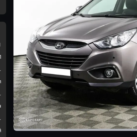
1
П
.
л
.
н
.
й