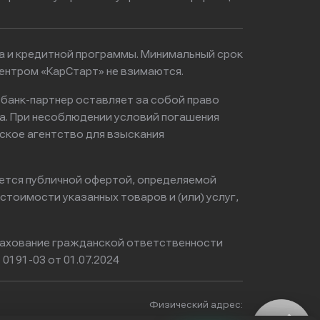
ма и кредитной программы. Минимальный срок
ентром «КарСтарт» не взимаются.
 банк-партнер оставляет за собой право
а. При несоблюдении условий погашения
ское агентство для взыскания
яется публичной офертой, определяемой
тоимости указанных товаров и (или) услуг,
ахование гражданской ответственности
0191-03 от 01.07.2024
Физический адрес: