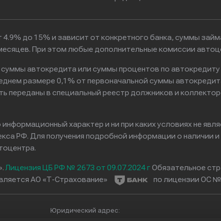
 4.9% до 15% и зависит от конкретного банка, суммы зай
6 месяцев. При этом любые дополнительные комиссии автоц
к суммы автокредита или суммы процентов по автокредиту
реднем размере 0,1% от первоначальной суммы автокредит
ть переданы в специальный реестр должников и коллектор
информационный характер и ни при каких условиях не явл
са РФ. Для получения подробной информации о наличии и с
тоцентра.
».
Лицензия ЦБ РФ № 2673 от 09.07.2024 г
Обязательное стр
вляется АО «Т-Страхование»
по лицензии ОС № 
Юридический адрес: