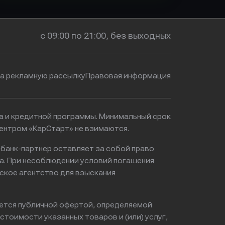
с 09:00 по 21:00, без выходных
на рекламную рассылку
Правовая информация
ма и кредитной программы. Минимальный срок
ентром «КарСтарт» не взимаются.
 банк-партнер оставляет за собой право
а. При несоблюдении условий погашения
ское агентство для взыскания
яется публичной офертой, определяемой
тоимости указанных товаров и (или) услуг,