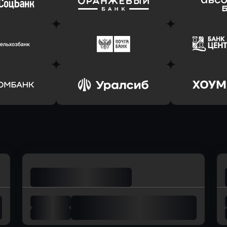
т Банк
в Ингосстрах Банк
в Райффа
ь заявку
Оправить заявку
Оправит
соцбанк
в Банк Оранжевый
в Абсо
ь заявку
Оправить заявку
Оправит
ьхозБанк
в Почта Банк
в Цент
ь заявку
Оправить заявку
Оправит
омбанк
в Уралсиб Банк
в Хоу