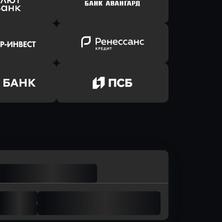
йзен Банк
в Банк Открытие
ь заявку
Оправить заявку
лют Банк
в Банк Авангард
ь заявку
Оправить заявку
р-Инвест
в Ренессанс Банк
ь заявку
Оправить заявку
м Банк
в Промсвязьбанк