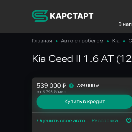
В на
Главная
Авто с пробегом
Kia
C
Kia Ceed II 1.6 AT (
539 000 ₽
739 000 ₽
от 6 798 ₽/ мес.
Купить в кредит
Оценить свое авто
Рассрочка