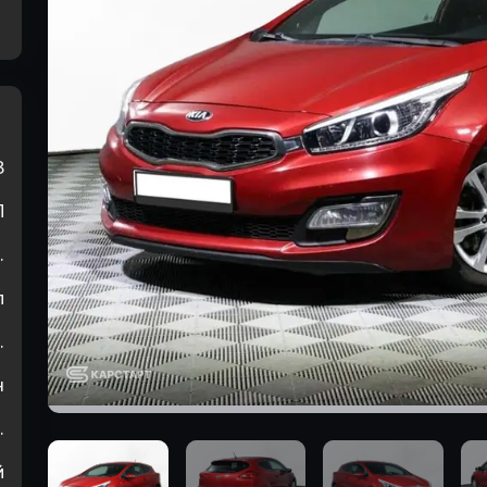
3
П
.
л
.
н
.
й