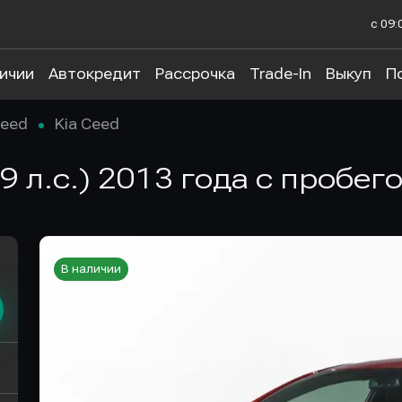
с 09:
личии
Автокредит
Рассрочка
Trade-In
Выкуп
П
eed
Kia Ceed
129 л.с.) 2013 года с пробе
В наличии