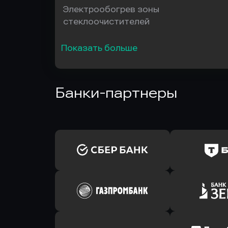
Электрообогрев зоны
стеклоочистителей
Показать больше
Банки-партнеры
Оправить заявку
Оправит
в Сбербанк
в Т-Банк 
Оправить заявку
Оправит