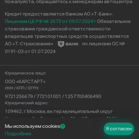
пожалуйста, обращайтесь к менеджерам автоцентра.
Кредит предоставляется банком АО «Т-Банк».
Лицензия ЦБ РФ № 2673 от 09.07.2024 г
Обязательное
страхование гражданской ответственности
владельцев транспортных средств осуществляется
АО «Т-Страхование»
по лицензии ОС №
0191-03 от 01.07.2024
Юридическое лицо:
ООО «КАРСТАРТ»
ИНН / КПП / ОГРН:
9721256679 / 772101001 / 1257700406490
Юридический адрес:
109462, г.Москва, вн.тер.муниципальный округ
Кузьминки, б-р Волжский, д.51, с.17, помещ.2101
Физический адрес:
Мы используем cookies
Я согласен
г. Краснодар
Подробнее