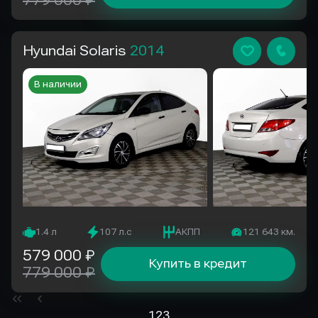
779 000 ₽
Hyundai Solaris
2014
В наличии
1.4 л
107 л.с
АКПП
121 643 км.
579 000 ₽
Купить в кредит
779 000 ₽
1
2
3