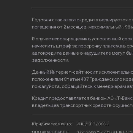
Годовая ставка автокредита варьируется от
погашения от 2 месяцев, максимальный - 9
В случае невозвращения в условленный сро
начислить штраф за просрочку платежа в с
автокредита данные о нарушителе могут бы
задолженности.
Данный Интернет-сайт носит исключительно 
положениями Статьи 437 Гражданского кодек
пожалуйста, обращайтесь к менеджерам ав
Кредит предоставляется банком АО «Т-Банк
владельцев транспортных средств осущест
Юридическое лицо:
ИНН / КПП / ОГРН:
ООО «КАРСТАРТ»
9721256679 / 772101001 / 1