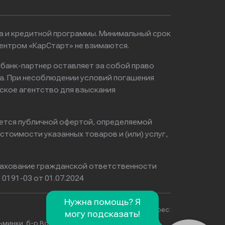
ма и кредитной программы. Минимальный срок
ентром «КарСтарт» не взимаются.
 банк-партнер оставляет за собой право
а. При несоблюдении условий погашения
ское агентство для взыскания
яется публичной офертой, определяемой
тоимости указанных товаров и (или) услуг,
ахование гражданской ответственности
0191-03 от 01.07.2024
Нужна помощь? Я
Физический адрес:
могу подсказать!
ьминки, б-р Волжский, д.51,
г. Краснодар