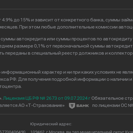
 4.9% до 15% и зависит от конкретного банка, суммы зай
6 месяцев. При этом любые дополнительные комиссии автоц
к суммы автокредита или суммы процентов по автокредиту
реднем размере 0,1% от первоначальной суммы автокредит
ть переданы в специальный реестр должников и коллектор
информационный характер и ни при каких условиях не явл
са РФ. Для получения подробной информации о наличии и с
тоцентра.
».
Лицензия ЦБ РФ № 2673 от 09.07.2024 г
Обязательное стр
вляется АО «Т-Страхование»
по лицензии ОС № 
Юридический адрес:
257700406490
109462, г.Москва, вн.тер.муниципальный округ Куз