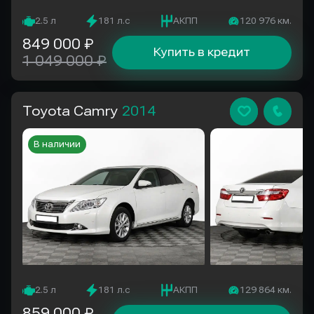
2.5 л
181 л.с
АКПП
120 976 км.
849 000 ₽
Купить в кредит
1 049 000 ₽
Toyota Camry
2014
В наличии
2.5 л
181 л.с
АКПП
129 864 км.
859 000 ₽