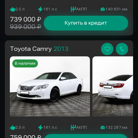
2.5 л
181 л.с
АКПП
140 831 км.
739 000 ₽
Купить в кредит
939 000 ₽
Toyota Camry
2013
В наличии
2.5 л
181 л.с
АКПП
132 287 км.
759 000 ₽