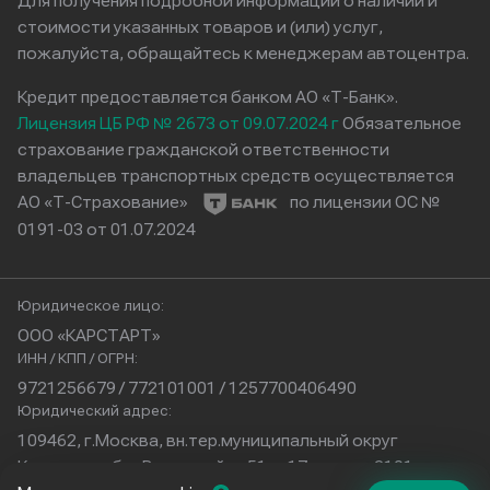
Для получения подробной информации о наличии и
стоимости указанных товаров и (или) услуг,
пожалуйста, обращайтесь к менеджерам автоцентра.
Кредит предоставляется банком АО «Т-Банк».
Лицензия ЦБ РФ № 2673 от 09.07.2024 г
Обязательное
страхование гражданской ответственности
владельцев транспортных средств осуществляется
АО «Т-Страхование»
по лицензии ОС №
0191-03 от 01.07.2024
Юридическое лицо:
ООО «КАРСТАРТ»
ИНН / КПП / ОГРН:
9721256679 / 772101001 / 1257700406490
Юридический адрес:
109462, г.Москва, вн.тер.муниципальный округ
Кузьминки, б-р Волжский, д.51, с.17, помещ.2101
Физический адрес: