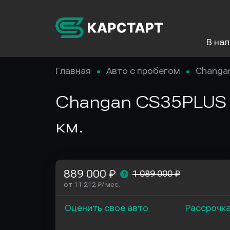
В на
Главная
Авто с пробегом
Changa
Changan CS35PLUS I 
км.
889 000 ₽
1 089 000 ₽
от 11 212 ₽/ мес.
Оценить свое авто
Рассрочк