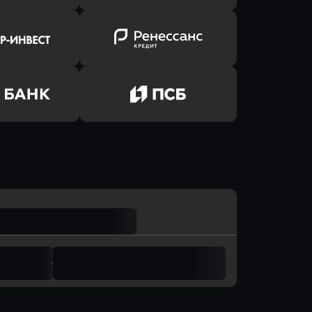
ь заявку
Оправить заявку
лют Банк
в Банк Авангард
ь заявку
Оправить заявку
р-Инвест
в Ренессанс Банк
ь заявку
Оправить заявку
м Банк
в Промсвязьбанк