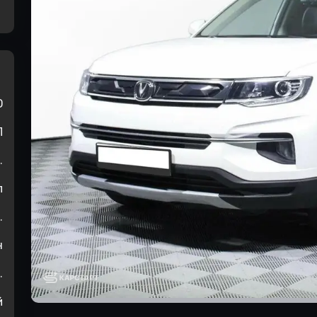
0
П
.
л
.
н
.
й