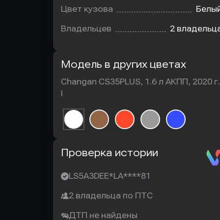
Цвет кузова
Белы
Владельцев
2 владельц
Модель в других цветах
Changan CS35PLUS, 1.6 л АКПП, 2020 г.
I
Автотека
Проверка истории
LS5A3DEE*LA****81
2 владельца по ПТС
ДТП не найдены