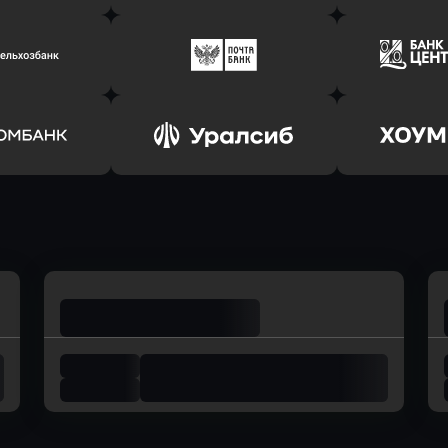
ь заявку
Оправить заявку
Оправит
соцбанк
в Банк Оранжевый
в Абсо
ь заявку
Оправить заявку
Оправит
ьхозБанк
в Почта Банк
в Цент
ь заявку
Оправить заявку
Оправит
омбанк
в Уралсиб Банк
в Хоу