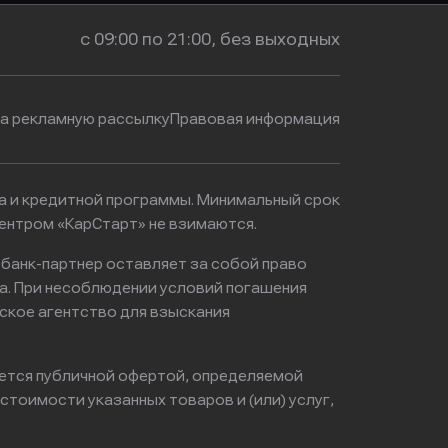
с 09:00 по 21:00, без выходных
на рекламную рассылку
Правовая информация
ма и кредитной программы. Минимальный срок
ентром «КарСтарт» не взимаются.
 банк-партнер оставляет за собой право
а. При несоблюдении условий погашения
ское агентство для взыскания
яется публичной офертой, определяемой
тоимости указанных товаров и (или) услуг,