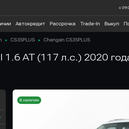
с 09:
личии
Автокредит
Рассрочка
Trade-In
Выкуп
П
n
CS35PLUS
Changan CS35PLUS
1.6 AT (117 л.с.) 2020 год
В наличии
а