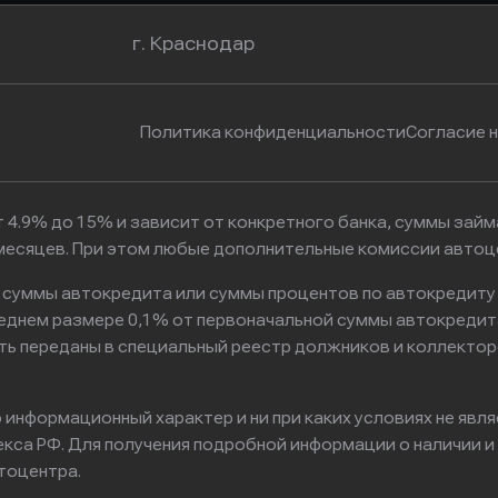
г. Краснодар
Политика конфиденциальности
Согласие 
 4.9% до 15% и зависит от конкретного банка, суммы зай
6 месяцев. При этом любые дополнительные комиссии автоц
к суммы автокредита или суммы процентов по автокредиту
реднем размере 0,1% от первоначальной суммы автокредит
ть переданы в специальный реестр должников и коллектор
информационный характер и ни при каких условиях не явл
са РФ. Для получения подробной информации о наличии и с
тоцентра.