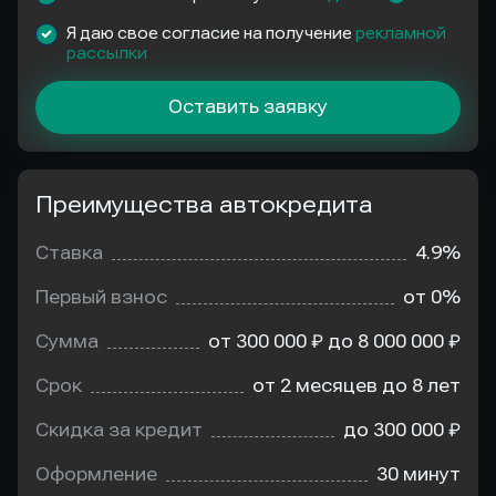
Я даю свое согласие на получение
рекламной
рассылки
Оставить заявку
Преимущества автокредита
Преимущества
автокредита
Ставка
4.9%
Первый взнос
от 0%
Сумма
от 300 000 ₽ до 8 000 000 ₽
Срок
от 2 месяцев до 8 лет
Скидка за кредит
до 300 000 ₽
Оформление
30 минут