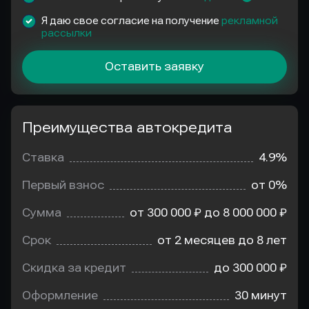
Я даю свое согласие на получение
рекламной
рассылки
Оставить заявку
Преимущества автокредита
Преимущества
автокредита
Ставка
4.9%
Первый взнос
от 0%
Сумма
от 300 000 ₽ до 8 000 000 ₽
Срок
от 2 месяцев до 8 лет
Скидка за кредит
до 300 000 ₽
Оформление
30 минут