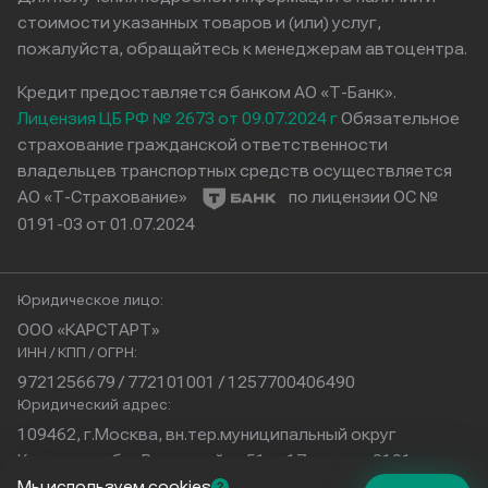
стоимости указанных товаров и (или) услуг,
пожалуйста, обращайтесь к менеджерам автоцентра.
Кредит предоставляется банком АО «Т-Банк».
Лицензия ЦБ РФ № 2673 от 09.07.2024 г
Обязательное
страхование гражданской ответственности
владельцев транспортных средств осуществляется
АО «Т-Страхование»
по лицензии ОС №
0191-03 от 01.07.2024
Юридическое лицо:
ООО «КАРСТАРТ»
ИНН / КПП / ОГРН:
9721256679 / 772101001 / 1257700406490
Юридический адрес:
109462, г.Москва, вн.тер.муниципальный округ
Кузьминки, б-р Волжский, д.51, с.17, помещ.2101
Физический адрес:
Мы используем cookies