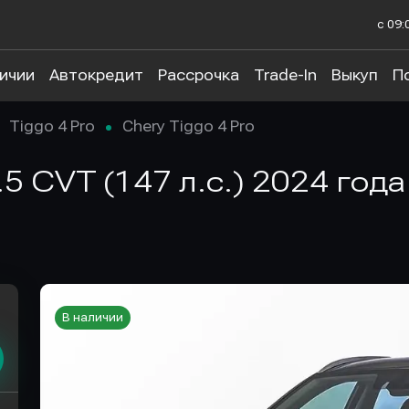
с 09:
личии
Автокредит
Рассрочка
Trade-In
Выкуп
П
Tiggo 4 Pro
Chery Tiggo 4 Pro
1.5 CVT (147 л.с.) 2024 год
В наличии