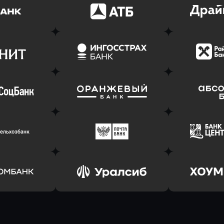
ь заявку
Оправить заявку
Оправит
(Тинькофф)
в АТБ Банк
в Драйв 
ь заявку
Оправить заявку
Оправит
т Банк
в Ингосстрах Банк
в Райффа
ь заявку
Оправить заявку
Оправит
соцбанк
в Банк Оранжевый
в Абсо
ь заявку
Оправить заявку
Оправит
ьхозБанк
в Почта Банк
в Цент
ь заявку
Оправить заявку
Оправит
омбанк
в Уралсиб Банк
в Хоу