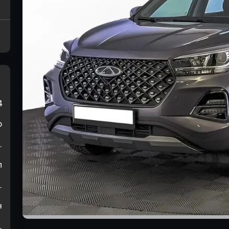
4
р
.
л
.
н
.