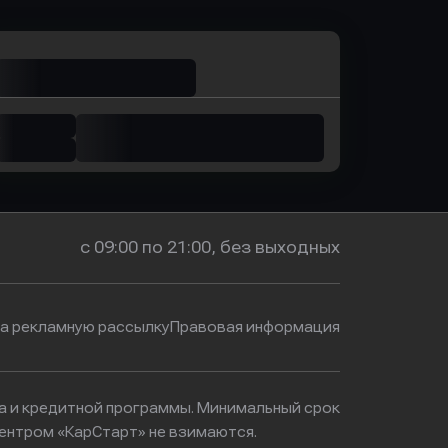
с 09:00 по 21:00, без выходных
на рекламную рассылку
Правовая информация
ма и кредитной программы. Минимальный срок
ентром «КарСтарт» не взимаются.