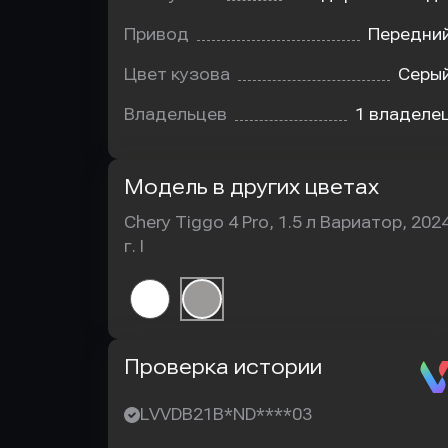
Привод
Передни
Цвет кузова
Серы
Владельцев
1 владеле
Модель в других цветах
Chery Tiggo 4 Pro, 1.5 л Вариатор, 202
г. I
Автотека
Проверка истории
LVVDB21B*ND****03