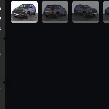
й
й
ц
4