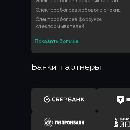
Электрообогрев боковых зеркал
Электрообогрев лобового стекла
Электрообогрев форсунок
стеклоомывателей
Показать больше
Банки-партнеры
Оправить заявку
Оправит
в Сбербанк
в Т-Банк 