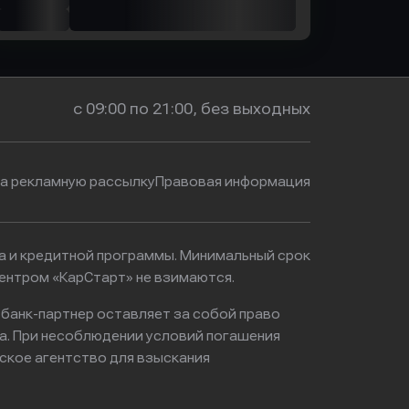
с 09:00 по 21:00, без выходных
на рекламную рассылку
Правовая информация
ма и кредитной программы. Минимальный срок
ентром «КарСтарт» не взимаются.
 банк-партнер оставляет за собой право
а. При несоблюдении условий погашения
ское агентство для взыскания