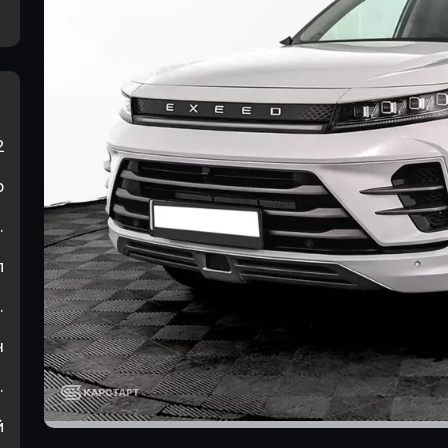
2
р
.
л
.
н
.
й