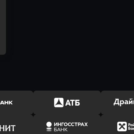
ь заявку
Оправить заявку
Оправит
(Тинькофф)
в АТБ Банк
в Драйв 