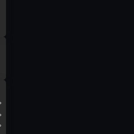
%
%
₽