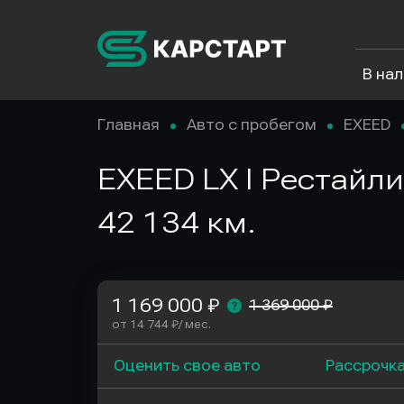
В на
Главная
Авто с пробегом
EXEED
EXEED LX I Рестайли
42 134 км.
1 169 000 ₽
1 369 000 ₽
от 14 744 ₽/ мес.
Оценить свое авто
Рассрочк