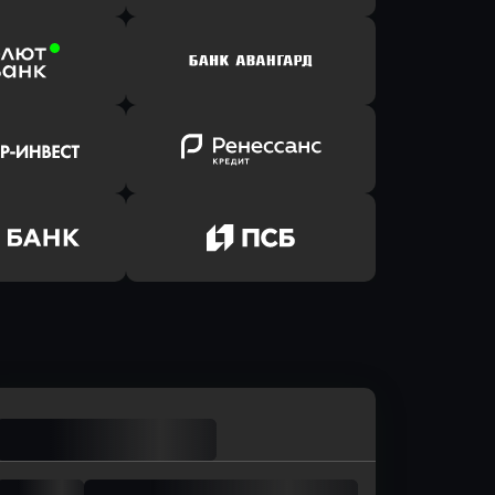
ь заявку
Оправить заявку
йзен Банк
в Банк Открытие
ь заявку
Оправить заявку
лют Банк
в Банк Авангард
ь заявку
Оправить заявку
р-Инвест
в Ренессанс Банк
ь заявку
Оправить заявку
м Банк
в Промсвязьбанк