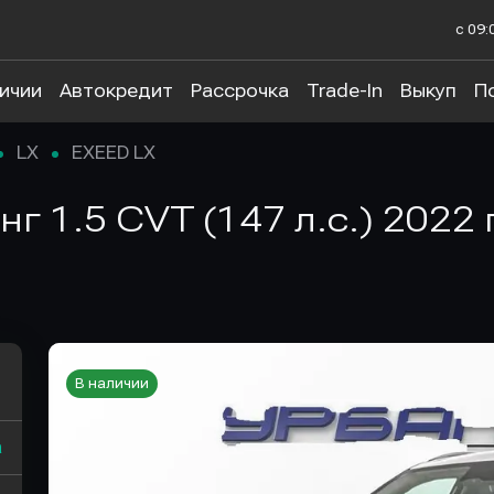
с 09:
личии
Автокредит
Рассрочка
Trade-In
Выкуп
П
LX
EXEED LX
нг 1.5 CVT (147 л.с.) 2022
В наличии
а