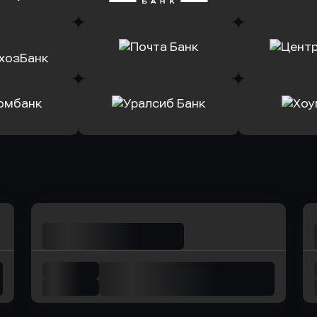
т Банк
в Ингосстрах Банк
в Райффа
ь заявку
Оправить заявку
Оправит
соцбанк
в Банк Оранжевый
в Абсо
ь заявку
Оправить заявку
Оправит
ьхозБанк
в Почта Банк
в Цент
ь заявку
Оправить заявку
Оправит
омбанк
в Уралсиб Банк
в Хоу