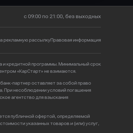
с 09:00 по 21:00, без выходных
на рекламную рассылку
Правовая информация
ма и кредитной программы. Минимальный срок
ентром «КарСтарт» не взимаются.
 банк-партнер оставляет за собой право
а. При несоблюдении условий погашения
ское агентство для взыскания
яется публичной офертой, определяемой
тоимости указанных товаров и (или) услуг,