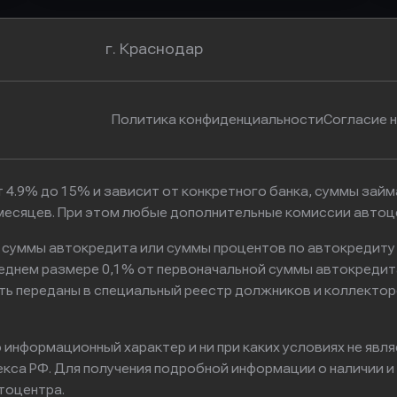
г. Краснодар
Политика конфиденциальности
Согласие 
 4.9% до 15% и зависит от конкретного банка, суммы зай
6 месяцев. При этом любые дополнительные комиссии автоц
к суммы автокредита или суммы процентов по автокредиту
реднем размере 0,1% от первоначальной суммы автокредит
ть переданы в специальный реестр должников и коллектор
информационный характер и ни при каких условиях не явл
са РФ. Для получения подробной информации о наличии и с
тоцентра.