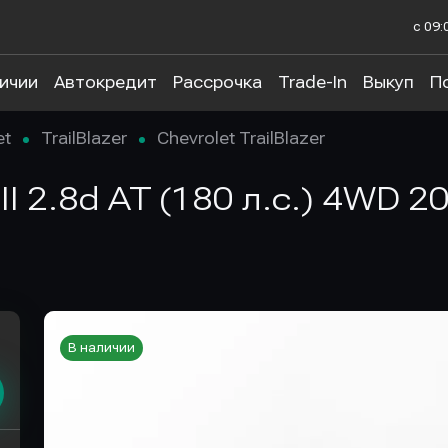
с 09:
личии
Автокредит
Рассрочка
Trade-In
Выкуп
П
et
TrailBlazer
Chevrolet TrailBlazer
r II 2.8d AT (180 л.с.) 4WD 
В наличии