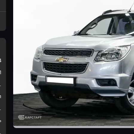
4
П
.
л
.
ь
.