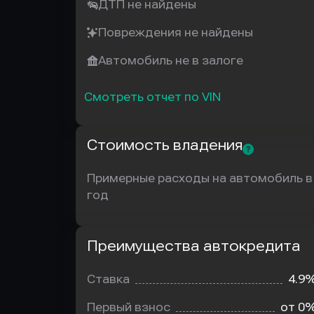
ДТП не найдены
Повреждения не найдены
Автомобиль не в залоге
Смотреть отчет по VIN
Стоимость владения
Примерные расходы на автомобиль в
год
Преимущества автокредита
Преимущества
автокредита
Ставка
4.9
Первый взнос
от 0