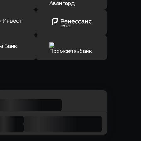
йзен Банк
в Банк Открытие
ь заявку
Оправить заявку
лют Банк
в Банк Авангард
ь заявку
Оправить заявку
р-Инвест
в Ренессанс Банк
ь заявку
Оправить заявку
м Банк
в Промсвязьбанк