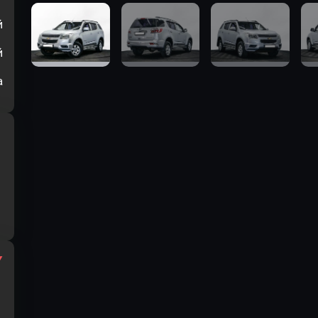
й
й
а