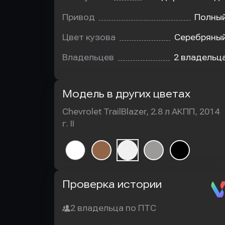
Привод
Полны
Цвет кузова
Серебряны
Владельцев
2 владельц
Модель в других цветах
Chevrolet TrailBlazer, 2.8 л АКПП, 2014
г. II
Автотека
Проверка истории
2 владельца по ПТС