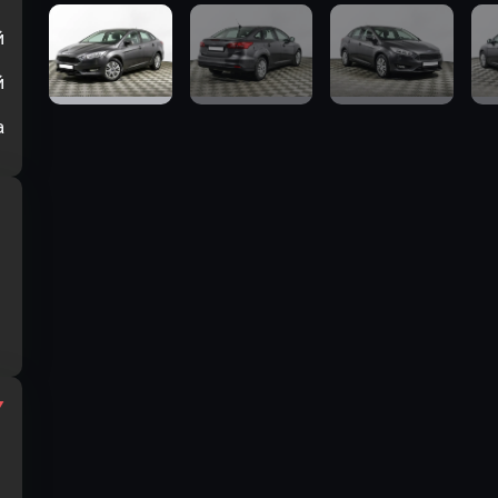
й
й
а