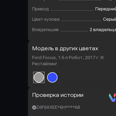
Привод
Передни
Цвет кузова
Серы
Владельцев
2 владельц
Модель в других цветах
Ford Focus, 1.6 л Робот, 2017 г. III
Рестайлинг
Автотека
Проверка истории
Z6F6XXEE*6H****68