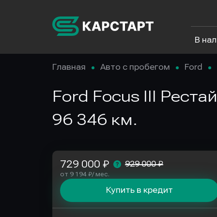
В на
Главная
Авто с пробегом
Ford
Ford Focus III Реста
96 346 км.
729 000 ₽
929 000 ₽
от 9 194 ₽/ мес.
Купить в кредит