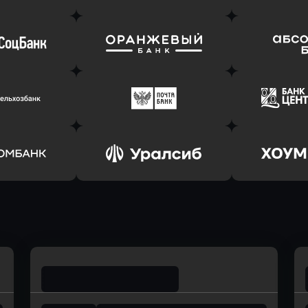
ь заявку
Оправить заявку
Оправит
т Банк
в Ингосстрах Банк
в Райффа
ь заявку
Оправить заявку
Оправит
соцбанк
в Банк Оранжевый
в Абсо
ь заявку
Оправить заявку
Оправит
ьхозБанк
в Почта Банк
в Цент
ь заявку
Оправить заявку
Оправит
омбанк
в Уралсиб Банк
в Хоу