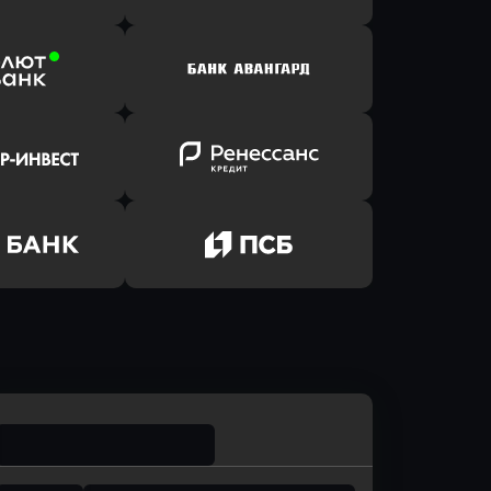
ь заявку
Оправить заявку
йзен Банк
в Банк Открытие
ь заявку
Оправить заявку
лют Банк
в Банк Авангард
ь заявку
Оправить заявку
р-Инвест
в Ренессанс Банк
ь заявку
Оправить заявку
м Банк
в Промсвязьбанк