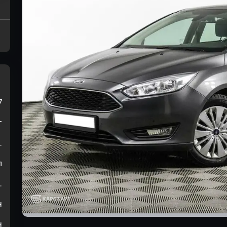
7
т
.
л
.
н
н