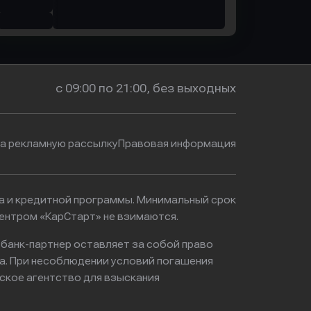
с 09:00 по 21:00, без выходных
на рекламную рассылку
Правовая информация
ма и кредитной программы. Минимальный срок
ентром «КарСтарт» не взимаются.
 банк-партнер оставляет за собой право
а. При несоблюдении условий погашения
ское агентство для взыскания