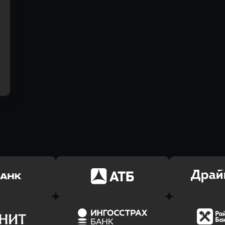
ь заявку
Оправить заявку
Оправит
(Тинькофф)
в АТБ Банк
в Драйв 