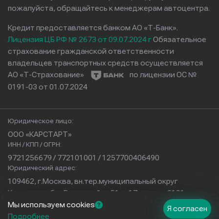
пожалуйста, обращайтесь к менеджерам автоцентра.
Кредит предоставляется банком АО «Т-Банк».
Лицензия ЦБ РФ № 2673 от 09.07.2024 г
Обязательное
страхование гражданской ответственности
владельцев транспортных средств осуществляется
АО «Т-Страхование»
по лицензии ОС №
0191-03 от 01.07.2024
Юридическое лицо:
ООО «КАРСТАРТ»
ИНН / КПП / ОГРН:
9721256679 / 772101001 / 1257700406490
Юридический адрес:
109462, г.Москва, вн.тер.муниципальный округ
Кузьминки, б-р Волжский, д.51, с.17, помещ.2101
Физический адрес:
Мы используем cookies
Я согласен
г. Краснодар
Подробнее