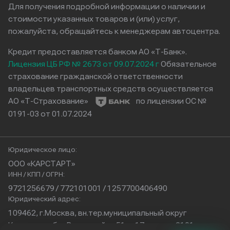
Для получения подробной информации о наличии и
стоимости указанных товаров и (или) услуг,
пожалуйста, обращайтесь к менеджерам автоцентра.
Кредит предоставляется банком АО «Т-Банк».
Лицензия ЦБ РФ № 2673 от 09.07.2024 г
Обязательное
страхование гражданской ответственности
владельцев транспортных средств осуществляется
АО «Т-Страхование»
по лицензии ОС №
0191-03 от 01.07.2024
Юридическое лицо:
ООО «КАРСТАРТ»
ИНН / КПП / ОГРН:
9721256679 / 772101001 / 1257700406490
Юридический адрес:
109462, г.Москва, вн.тер.муниципальный округ
Кузьминки, б-р Волжский, д.51, с.17, помещ.2101