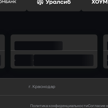
ьхозБанк
в Почта Банк
в Цент
ь заявку
Оправить заявку
Оправит
омбанк
в Уралсиб Банк
в Хоу
г. Краснодар
Политика конфиденциальности
Согласие 