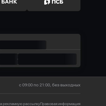
р-Инвест
в Ренессанс Банк
ь заявку
Оправить заявку
м Банк
в Промсвязьбанк
с 09:00 по 21:00, без выходных
на рекламную рассылку
Правовая информация