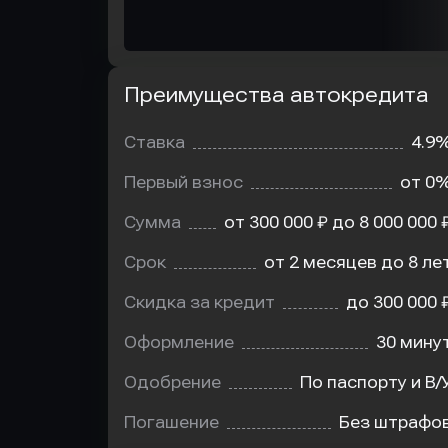
Преимущества автокредита
Преимущества
автокредита
Ставка
4.9
Первый взнос
от 0
Сумма
от 300 000 ₽ до 8 000 000 
Срок
от 2 месяцев до 8 ле
Скидка за кредит
до 300 000 
Оформление
30 мину
Одобрение
По паспорту и В/
Погашение
Без штрафо