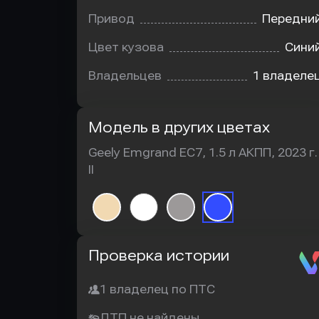
Привод
Передни
Цвет кузова
Сини
Владельцев
1 владеле
Модель в других цветах
Geely Emgrand EC7, 1.5 л АКПП, 2023 г.
II
Автотека
Проверка истории
1 владелец по ПТС
ДТП не найдены