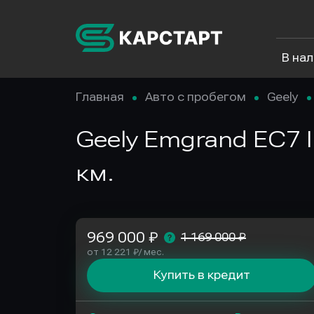
В на
Главная
Авто с пробегом
Geely
Geely Emgrand EC7 II
км.
969 000 ₽
1 169 000 ₽
от 12 221 ₽/ мес.
Купить в кредит