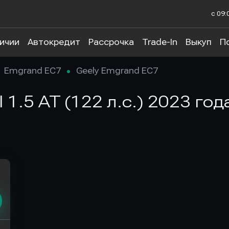
с 09:
личии
Автокредит
Рассрочка
Trade-In
Выкуп
П
Emgrand EC7
Geely Emgrand EC7
 1.5 AT (122 л.с.) 2023 го