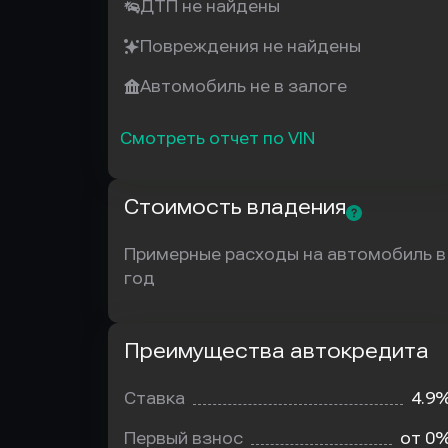
ДТП не найдены
Повреждения не найдены
Автомобиль не в залоге
Смотреть отчет по VIN
Стоимость владения
Примерные расходы на автомобиль в
год
Преимущества автокредита
Преимущества
автокредита
Ставка
4.9
Первый взнос
от 0