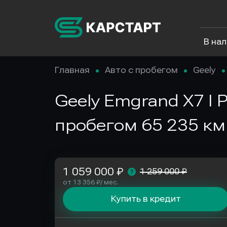
В на
Главная
Авто с пробегом
Geely
Geely Emgrand X7 I Р
пробегом 65 235 км
1 059 000 ₽
1 259 000 ₽
от 13 356 ₽/ мес.
Купить в кредит