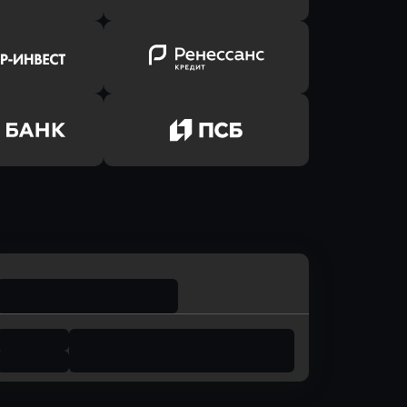
ь заявку
Оправить заявку
лют Банк
в Банк Авангард
ь заявку
Оправить заявку
р-Инвест
в Ренессанс Банк
ь заявку
Оправить заявку
м Банк
в Промсвязьбанк