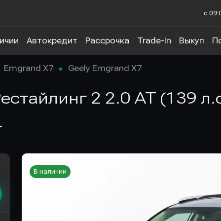
с 09:
личии
Автокредит
Рассрочка
Trade-In
Выкуп
П
Emgrand X7
Geely Emgrand X7
естайлинг 2 2.0 AT (139 л.с
.
В наличии