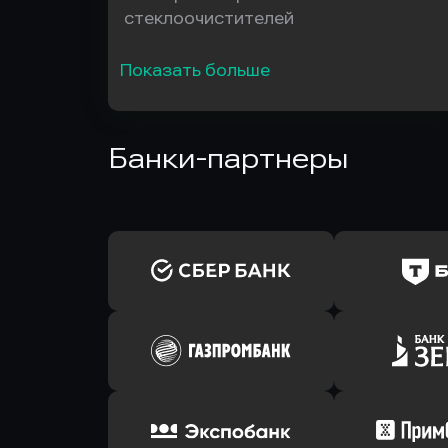
стеклоочистителей
Показать больше
Банки-партнеры
Оправить заявку
Оправит
в Сбербанк
в Т-Банк 
Оправить заявку
Оправит
в Газпромбанк
в Зени