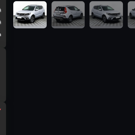
й
й
а