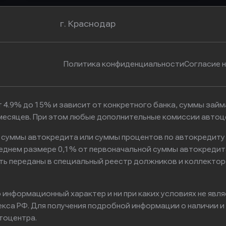
г. Краснодар
Политика конфиденциальности
Согласие 
 4.9% до 15% и зависит от конкретного банка, суммы зай
6 месяцев. При этом любые дополнительные комиссии автоц
к суммы автокредита или суммы процентов по автокредиту
реднем размере 0,1% от первоначальной суммы автокредит
ть переданы в специальный реестр должников и коллектор
информационный характер и ни при каких условиях не явл
са РФ. Для получения подробной информации о наличии и с
тоцентра.