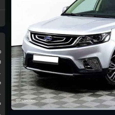
0
П
.
л
.
н
.