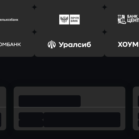
ь заявку
Оправить заявку
Оправит
соцбанк
в Банк Оранжевый
в Абсо
ь заявку
Оправить заявку
Оправит
ьхозБанк
в Почта Банк
в Цент
ь заявку
Оправить заявку
Оправит
омбанк
в Уралсиб Банк
в Хоу