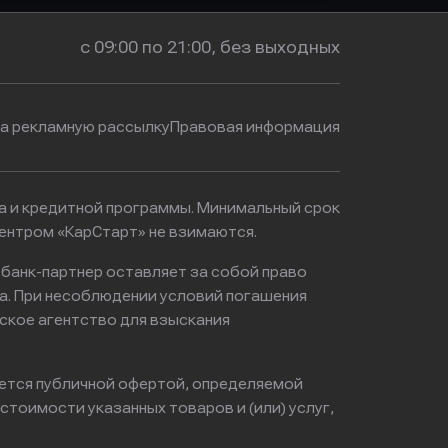
с 09:00 по 21:00, без выходных
на рекламную рассылку
Правовая информация
ма и кредитной программы. Минимальный срок
ентром «КарСтарт» не взимаются.
 банк-партнер оставляет за собой право
а. При несоблюдении условий погашения
ское агентство для взыскания
яется публичной офертой, определяемой
тоимости указанных товаров и (или) услуг,