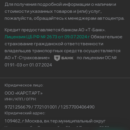
Для получения подробной информации о наличии и
стоимости указанных товаров и (или) услуг,
пожалуйста, обращайтесь к менеджерам автоцентра.
Кредит предоставляется банком АО «Т-Банк».
Лицензия ЦБ РФ № 2673 от 09.07.2024 г
Обязательное
страхование гражданской ответственности
владельцев транспортных средств осуществляется
АО «Т-Страхование»
по лицензии ОС №
0191-03 от 01.07.2024
Юридическое лицо:
ООО «КАРСТАРТ»
ИНН / КПП / ОГРН:
9721256679 / 772101001 / 1257700406490
Юридический адрес:
109462, г.Москва, вн.тер.муниципальный округ
Кузьминки, б-р Волжский, д.51, с.17, помещ.2101