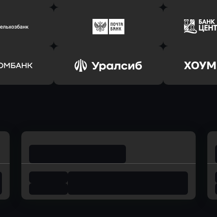
ь заявку
Оправить заявку
Оправит
соцбанк
в Банк Оранжевый
в Абсо
ь заявку
Оправить заявку
Оправит
ьхозБанк
в Почта Банк
в Цент
ь заявку
Оправить заявку
Оправит
омбанк
в Уралсиб Банк
в Хоу