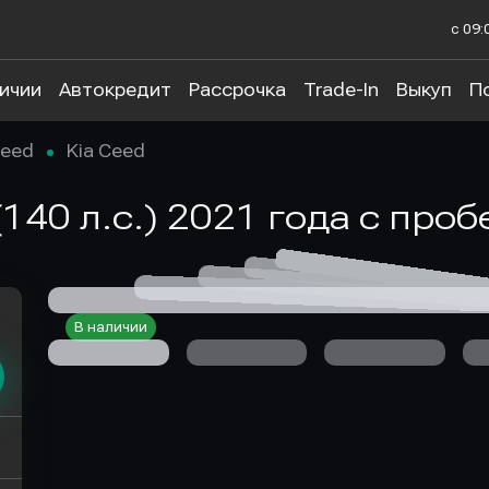
с 09:
личии
Автокредит
Рассрочка
Trade-In
Выкуп
П
eed
Kia Ceed
 (140 л.с.) 2021 года с про
В наличии