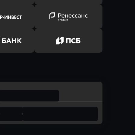
ь заявку
Оправить заявку
лют Банк
в Банк Авангард
ь заявку
Оправить заявку
р-Инвест
в Ренессанс Банк
ь заявку
Оправить заявку
м Банк
в Промсвязьбанк