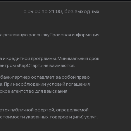
с 09:00 по 21:00, без выходных
на рекламную рассылку
Правовая информация
ма и кредитной программы. Минимальный срок
ентром «КарСтарт» не взимаются.
 банк-партнер оставляет за собой право
а. При несоблюдении условий погашения
ское агентство для взыскания
яется публичной офертой, определяемой
тоимости указанных товаров и (или) услуг,