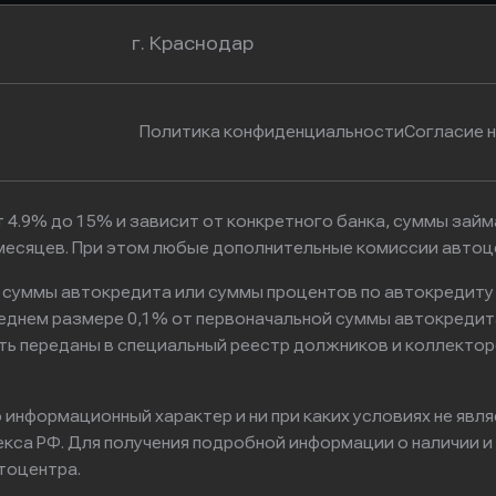
г. Краснодар
Политика конфиденциальности
Согласие 
 4.9% до 15% и зависит от конкретного банка, суммы зай
6 месяцев. При этом любые дополнительные комиссии автоц
к суммы автокредита или суммы процентов по автокредиту
реднем размере 0,1% от первоначальной суммы автокредит
ть переданы в специальный реестр должников и коллектор
информационный характер и ни при каких условиях не явл
са РФ. Для получения подробной информации о наличии и с
тоцентра.