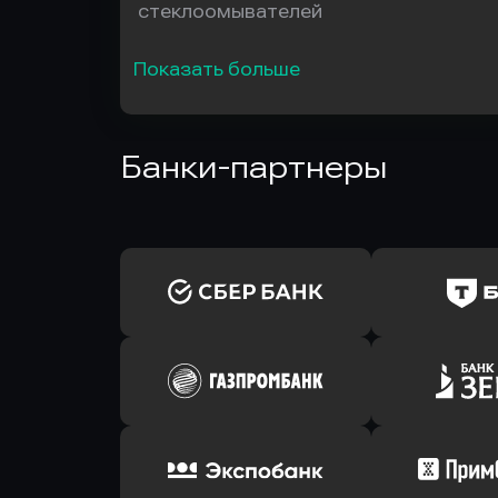
стеклоомывателей
Показать больше
Банки-партнеры
Оправить заявку
Оправит
в Сбербанк
в Т-Банк 
Оправить заявку
Оправит
в Газпромбанк
в Зени