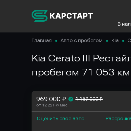
В на
Главная
Авто с пробегом
Kia
C
Kia Cerato III Рестай
пробегом 71 053 км
969 000 ₽
1 169 000 ₽
от 12 221 ₽/ мес.
Оценить свое авто
Рассрочк