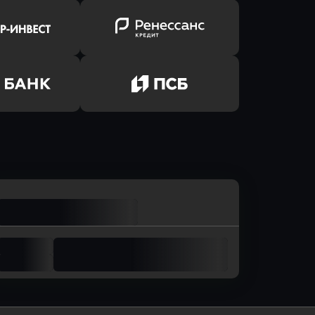
ь заявку
Оправить заявку
лют Банк
в Банк Авангард
ь заявку
Оправить заявку
р-Инвест
в Ренессанс Банк
ь заявку
Оправить заявку
м Банк
в Промсвязьбанк