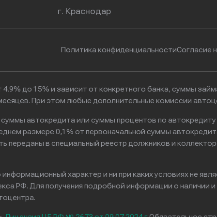
г. Краснодар
Политика конфиденциальности
Согласие 
 4.9% до 15% и зависит от конкретного банка, суммы зай
6 месяцев. При этом любые дополнительные комиссии автоц
к суммы автокредита или суммы процентов по автокредиту
реднем размере 0,1% от первоначальной суммы автокредит
ть переданы в специальный реестр должников и коллектор
информационный характер и ни при каких условиях не явл
са РФ. Для получения подробной информации о наличии и с
тоцентра.
».
Лицензия ЦБ РФ № 2673 от 09.07.2024 г
Обязательное стр