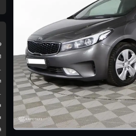
9
П
.
л
.
н
н
й