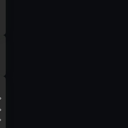
%
%
₽