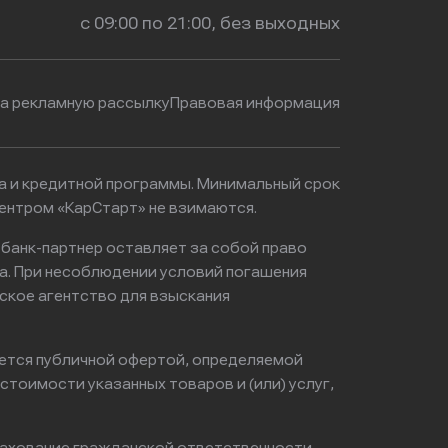
с 09:00 по 21:00, без выходных
на рекламную рассылку
Правовая информация
ма и кредитной программы. Минимальный срок
ентром «КарСтарт» не взимаются.
 банк-партнер оставляет за собой право
а. При несоблюдении условий погашения
ское агентство для взыскания
яется публичной офертой, определяемой
тоимости указанных товаров и (или) услуг,
ахование гражданской ответственности