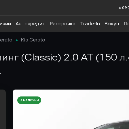
с 09:
личии
Автокредит
Рассрочка
Trade-In
Выкуп
П
erato
Kia Cerato
линг (Classic) 2.0 AT (150 л
.
В наличии
а