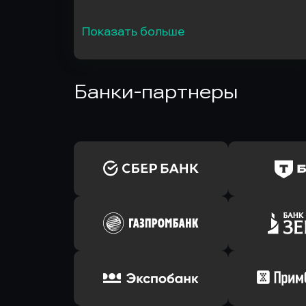
Показать больше
Банки-партнеры
Оправить заявку
Оправит
в Сбербанк
в Т-Банк 
Оправить заявку
Оправит
в Газпромбанк
в Зени