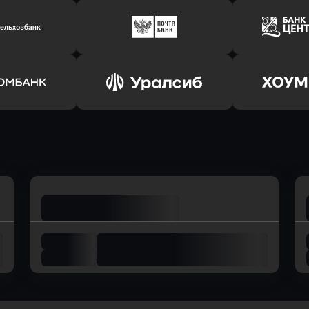
ь заявку
Оправить заявку
Оправит
соцбанк
в Банк Оранжевый
в Абсо
ь заявку
Оправить заявку
Оправит
ьхозБанк
в Почта Банк
в Цент
ь заявку
Оправить заявку
Оправит
омбанк
в Уралсиб Банк
в Хоу