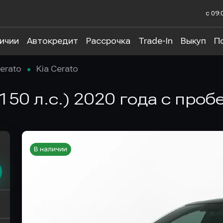
с 09:
личии
Автокредит
Рассрочка
Trade-In
Выкуп
П
erato
Kia Cerato
 (150 л.с.) 2020 года с про
В наличии