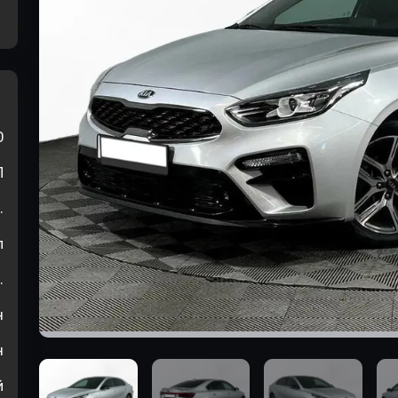
0
П
.
л
.
н
н
й