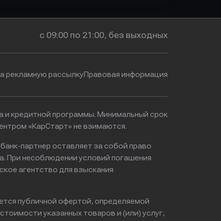
с 09:00 по 21:00, без выходных
на рекламную рассылку
Правовая информация
ма и кредитной программы. Минимальный срок
ентром «КарСтарт» не взимаются.
 банк-партнер оставляет за собой право
а. При несоблюдении условий погашения
ское агентство для взыскания
яется публичной офертой, определяемой
тоимости указанных товаров и (или) услуг,