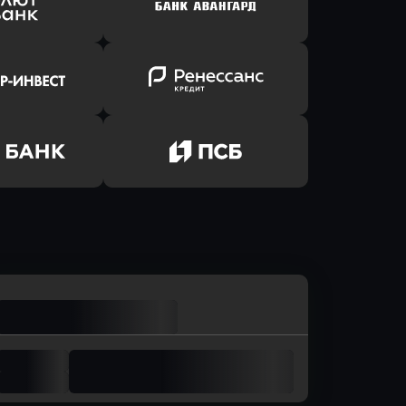
йзен Банк
в Банк Открытие
ь заявку
Оправить заявку
лют Банк
в Банк Авангард
ь заявку
Оправить заявку
р-Инвест
в Ренессанс Банк
ь заявку
Оправить заявку
м Банк
в Промсвязьбанк