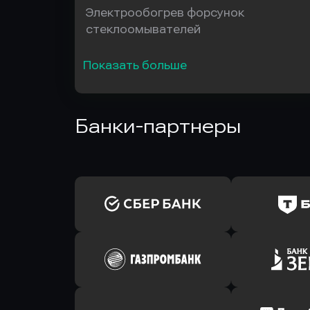
Электрообогрев форсунок
стеклоомывателей
Показать больше
Банки-партнеры
Оправить заявку
Оправит
в Сбербанк
в Т-Банк 
Оправить заявку
Оправит