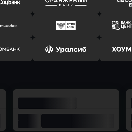
т Банк
в Ингосстрах Банк
в Райффа
ь заявку
Оправить заявку
Оправит
соцбанк
в Банк Оранжевый
в Абсо
ь заявку
Оправить заявку
Оправит
ьхозБанк
в Почта Банк
в Цент
ь заявку
Оправить заявку
Оправит
омбанк
в Уралсиб Банк
в Хоу