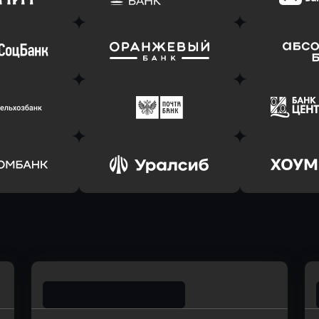
(Тинькофф)
в АТБ Банк
в Драйв 
ь заявку
Оправить заявку
Оправит
т Банк
в Ингосстрах Банк
в Райффа
ь заявку
Оправить заявку
Оправит
соцбанк
в Банк Оранжевый
в Абсо
ь заявку
Оправить заявку
Оправит
ьхозБанк
в Почта Банк
в Цент
ь заявку
Оправить заявку
Оправит
омбанк
в Уралсиб Банк
в Хоу