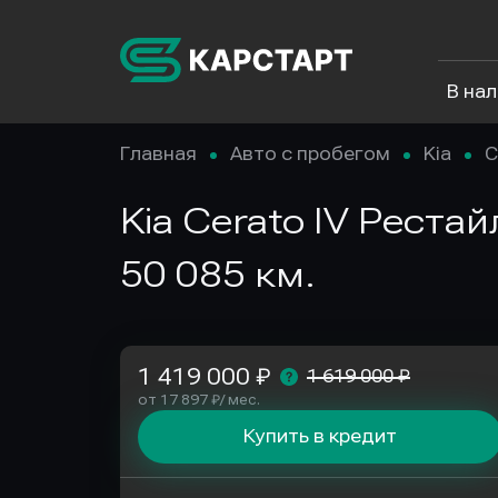
В на
Главная
Авто с пробегом
Kia
C
Kia Cerato IV Рестай
50 085 км.
1 419 000 ₽
1 619 000 ₽
от 17 897 ₽/ мес.
Купить в кредит