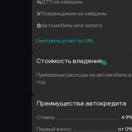
ДТП не найдены
Повреждения не найдены
Автомобиль не в залоге
Смотреть отчет по VIN
Стоимость владения
Примерные расходы на автомобиль в
год
Преимущества автокредита
Преимущества
автокредита
Ставка
4.9
Первый взнос
от 0