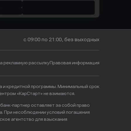
с 09:00 по 21:00, без выходных
на рекламную рассылку
Правовая информация
ма и кредитной программы. Минимальный срок
ентром «КарСтарт» не взимаются.
 банк-партнер оставляет за собой право
а. При несоблюдении условий погашения
ское агентство для взыскания