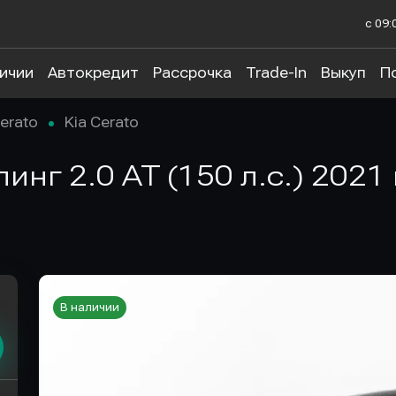
с 09:
личии
Автокредит
Рассрочка
Trade-In
Выкуп
П
erato
Kia Cerato
линг 2.0 AT (150 л.с.) 202
В наличии