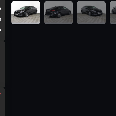
й
й
а