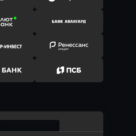
Клик Банк
в ВТБ
ь заявку
Оправить заявку
йзен Банк
в Банк Открытие
ь заявку
Оправить заявку
лют Банк
в Банк Авангард
ь заявку
Оправить заявку
р-Инвест
в Ренессанс Банк
ь заявку
Оправить заявку
м Банк
в Промсвязьбанк