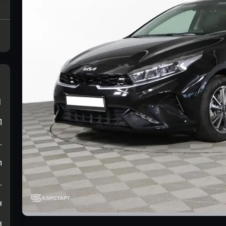
1
П
.
л
.
н
н