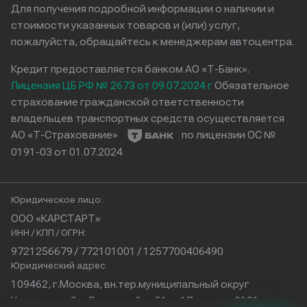
Для получения подробной информации о наличии и
стоимости указанных товаров и (или) услуг,
пожалуйста, обращайтесь к менеджерам автоцентра.
Кредит предоставляется банком АО «Т-Банк».
Лицензия ЦБ РФ № 2673 от 09.07.2024 г
Обязательное
страхование гражданской ответственности
владельцев транспортных средств осуществляется
АО «Т-Страхование»
по лицензии ОС №
0191-03 от 01.07.2024
Юридическое лицо:
ООО «КАРСТАРТ»
ИНН / КПП / ОГРН:
9721256679 / 772101001 / 1257700406490
Юридический адрес:
109462, г.Москва, вн.тер.муниципальный округ
Кузьминки, б-р Волжский, д.51, с.17, помещ.2101