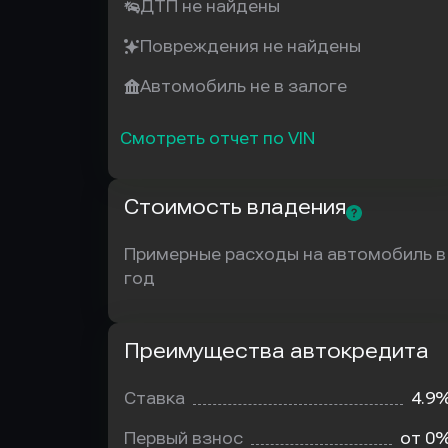
ДТП не найдены
Повреждения не найдены
Автомобиль не в залоге
Смотреть отчет по VIN
Стоимость владения
Примерные расходы на автомобиль в
год
Преимущества автокредита
Преимущества
автокредита
Ставка
4.9
Первый взнос
от 0