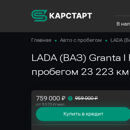
В на
Главная
Авто с пробегом
LADA (В
LADA (ВАЗ) Granta I 
пробегом 23 223 км
759 000 ₽
959 000 ₽
от 9 573 ₽/ мес.
Купить в кредит