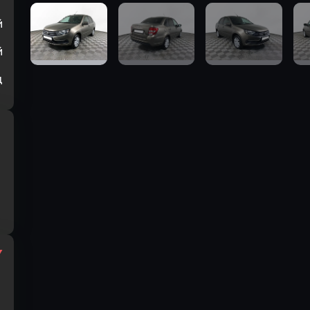
й
й
ц