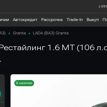
с 09:
личии
Автокредит
Рассрочка
Trade-In
Выкуп
П
АЗ)
Granta
LADA (ВАЗ) Granta
Рестайлинг 1.6 MT (106 л.с
.
В наличии