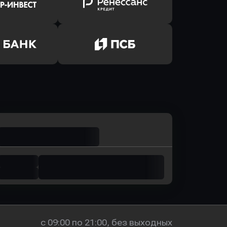
лют Банк
в Банк Авангард
ь заявку
Оправить заявку
р-Инвест
в Ренессанс Банк
ь заявку
Оправить заявку
м Банк
в Промсвязьбанк
с 09:00 по 21:00, без выходных