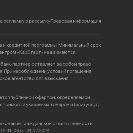
на рекламную рассылку
Правовая информация
ма и кредитной программы. Минимальный срок
ентром «КарСтарт» не взимаются.
 банк-партнер оставляет за собой право
а. При несоблюдении условий погашения
ское агентство для взыскания
яется публичной офертой, определяемой
тоимости указанных товаров и (или) услуг,
ахование гражданской ответственности
0191-03 от 01.07.2024