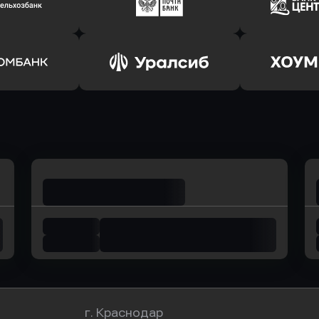
соцбанк
в Банк Оранжевый
в Абсо
ь заявку
Оправить заявку
Оправит
ьхозБанк
в Почта Банк
в Цент
ь заявку
Оправить заявку
Оправит
омбанк
в Уралсиб Банк
в Хоу
г. Краснодар