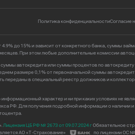
Политика конфиденциальности
Согласие 
 4.9% до 15% и зависит от конкретного банка, суммы зай
6 месяцев. При этом любые дополнительные комиссии автоц
к суммы автокредита или суммы процентов по автокредиту
реднем размере 0,1% от первоначальной суммы автокредит
ть переданы в специальный реестр должников и коллектор
информационный характер и ни при каких условиях не явл
са РФ. Для получения подробной информации о наличии и с
тоцентра.
».
Лицензия ЦБ РФ № 2673 от 09.07.2024 г
Обязательное стр
вляется АО «Т-Страхование»
по лицензии ОС № 