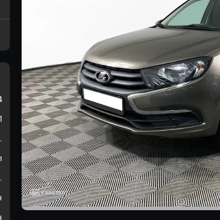
4
П
.
л
.
н
н