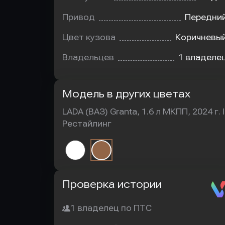
Привод
Передни
Цвет кузова
Коричневы
Владельцев
1 владеле
Модель в других цветах
LADA (ВАЗ) Granta, 1.6 л МКПП, 2024 г. I
Рестайлинг
Автотека
Проверка истории
1 владелец по ПТС