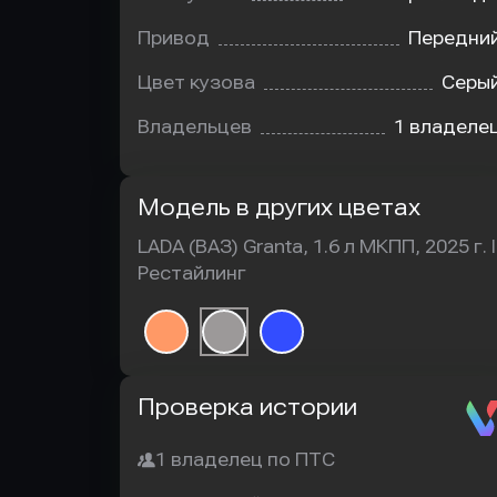
Привод
Передни
Цвет кузова
Серы
Владельцев
1 владеле
Модель в других цветах
LADA (ВАЗ) Granta, 1.6 л МКПП, 2025 г. I
Рестайлинг
Автотека
Проверка истории
1 владелец по ПТС