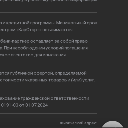
ма и кредитной программы. Минимальный срок
ентром «КарСтарт» не взимаются.
 банк-партнер оставляет за собой право
а. При несоблюдении условий погашения
ское агентство для взыскания
яется публичной офертой, определяемой
тоимости указанных товаров и (или) услуг,
ахование гражданской ответственности
0191-03 от 01.07.2024
Физический адрес: