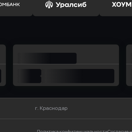
ь заявку
Оправить заявку
Оправит
ьхозБанк
в Почта Банк
в Цент
ь заявку
Оправить заявку
Оправит
омбанк
в Уралсиб Банк
в Хоу
г. Краснодар
Политика конфиденциальности
Согласие 