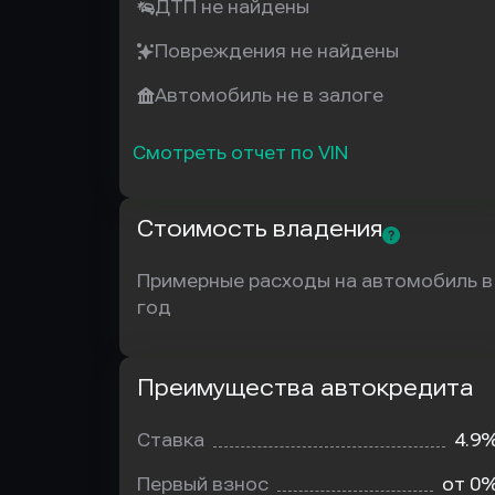
ДТП не найдены
Повреждения не найдены
Автомобиль не в залоге
Смотреть отчет по VIN
Стоимость владения
Примерные расходы на автомобиль в
год
Преимущества автокредита
Преимущества
автокредита
Ставка
4.9
Первый взнос
от 0