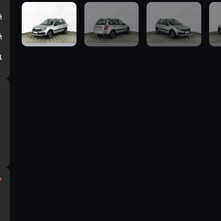
й
й
ц