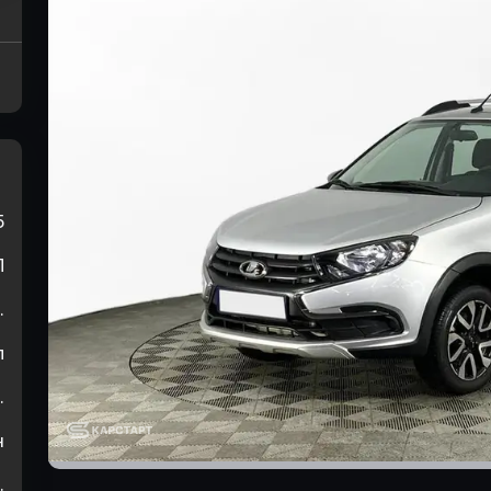
5
П
.
л
.
н
.