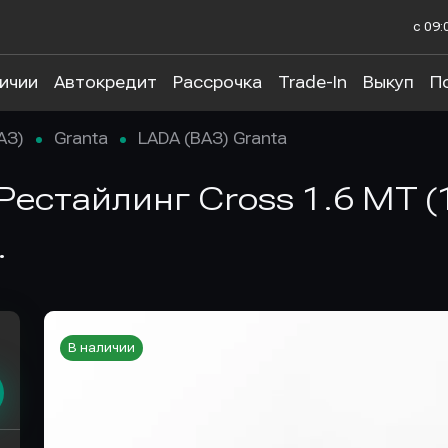
с 09:
личии
Автокредит
Рассрочка
Trade-In
Выкуп
П
АЗ)
Granta
LADA (ВАЗ) Granta
 Рестайлинг Cross 1.6 MT (1
.
В наличии