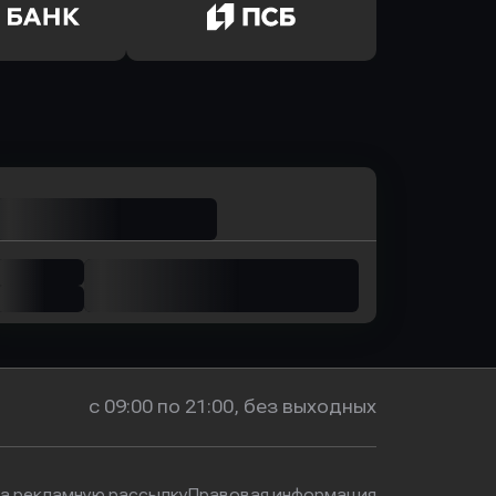
ь заявку
Оправить заявку
р-Инвест
в Ренессанс Банк
ь заявку
Оправить заявку
м Банк
в Промсвязьбанк
с 09:00 по 21:00, без выходных
на рекламную рассылку
Правовая информация