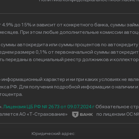
 4.9% до 15% и зависит от конкретного банка, суммы зай
6 месяцев. При этом любые дополнительные комиссии автоц
к суммы автокредита или суммы процентов по автокредиту
реднем размере 0,1% от первоначальной суммы автокредит
ть переданы в специальный реестр должников и коллектор
информационный характер и ни при каких условиях не явл
са РФ. Для получения подробной информации о наличии и с
тоцентра.
».
Лицензия ЦБ РФ № 2673 от 09.07.2024 г
Обязательное стр
вляется АО «Т-Страхование»
по лицензии ОС № 
Юридический адрес: