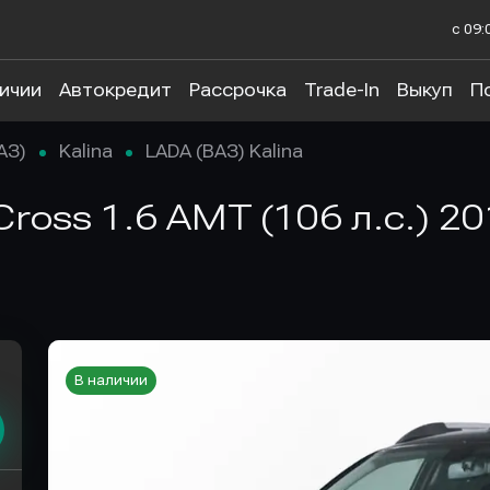
с 09:
личии
Автокредит
Рассрочка
Trade-In
Выкуп
П
АЗ)
Kalina
LADA (ВАЗ) Kalina
 Cross 1.6 AMT (106 л.с.) 
В наличии