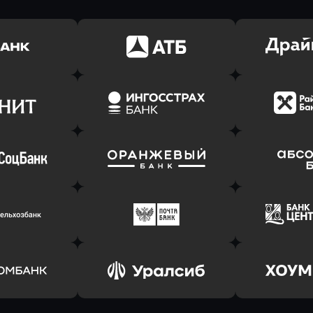
ь заявку
Оправить заявку
Оправит
(Тинькофф)
в АТБ Банк
в Драйв 
ь заявку
Оправить заявку
Оправит
т Банк
в Ингосстрах Банк
в Райффа
ь заявку
Оправить заявку
Оправит
соцбанк
в Банк Оранжевый
в Абсо
ь заявку
Оправить заявку
Оправит
ьхозБанк
в Почта Банк
в Цент