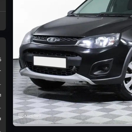
5
т
.
л
.
н
.