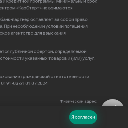
ма и кредитной программы. Минимальный срок
ентром «КарСтарт» не взимаются.
 банк-партнер оставляет за собой право
а. При несоблюдении условий погашения
ское агентство для взыскания
яется публичной офертой, определяемой
тоимости указанных товаров и (или) услуг,
ахование гражданской ответственности
0191-03 от 01.07.2024
Физический адрес:
ьминки, б-р Волжский, д.51,
г. Краснодар
Я согласен