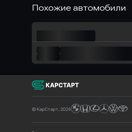
Оправить заявку
Оправит
Похожие автомобили
в Локо-Банк
в Совк
© КарСтарт, 2026