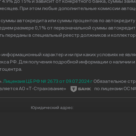
 4.9% до 15% и зависит от конкретного банка, суммы зай
6 месяцев. При этом любые дополнительные комиссии автоц
к суммы автокредита или суммы процентов по автокредиту
реднем размере 0,1% от первоначальной суммы автокредит
ть переданы в специальный реестр должников и коллектор
информационный характер и ни при каких условиях не явл
са РФ. Для получения подробной информации о наличии и с
тоцентра.
».
Лицензия ЦБ РФ № 2673 от 09.07.2024 г
Обязательное стр
вляется АО «Т-Страхование»
по лицензии ОС № 
Юридический адрес:
257700406490
109462, г.Москва, вн.тер.муниципальный округ Куз
с.17, помещ.2101