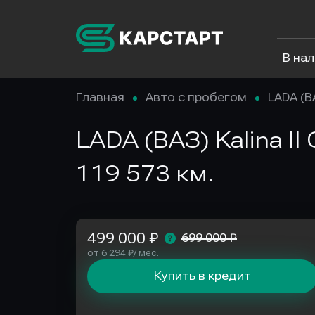
В на
Главная
Авто с пробегом
LADA (В
LADA (ВАЗ) Kalina II
119 573 км.
499 000 ₽
699 000 ₽
от 6 294 ₽/ мес.
Купить в кредит