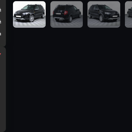
й
й
а