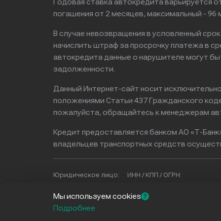
Годовая ставка автокредита варьируется от
погашения от 2 месяцев, максимальный - 9
В случае невозвращения в условленный сро
начислить штраф за просрочку платежа в с
автокредита данные о нарушителе могут бы
задолженности.
Данный Интернет-сайт носит исключительно 
положениями Статьи 437 Гражданского кодек
пожалуйста, обращайтесь к менеджерам ав
Кредит предоставляется банком АО «Т-Банк
владельцев транспортных средств осущест
Юридическое лицо:
ИНН / КПП / ОГРН:
ООО «КАРСТАРТ»
9721256679 / 772101001 / 1
Мы используем cookies
Подробнее