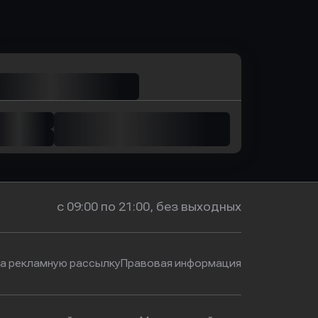
ь заявку
Оправить заявку
м Банк
в Промсвязьбанк
с 09:00 по 21:00, без выходных
на рекламную рассылку
Правовая информация