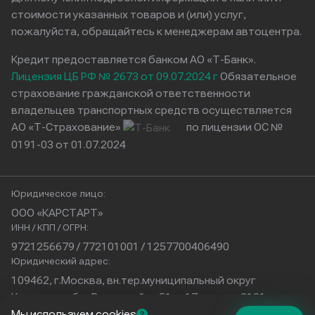
стоимости указанных товаров и (или) услуг,
пожалуйста, обращайтесь к менеджерам автоцентра.
Кредит предоставляется банком АО «Т-Банк».
Лицензия ЦБ РФ № 2673 от 09.07.2024 г
Обязательное
страхование гражданской ответственности
владельцев транспортных средств осуществляется
АО «Т-Страхование»
по лицензии ОС №
0191-03 от 01.07.2024
Юридическое лицо:
ООО «КАРСТАРТ»
ИНН / КПП / ОГРН:
9721256679 / 772101001 / 1257700406490
Юридический адрес:
109462, г.Москва, вн.тер.муниципальный округ
Кузьминки, б-р Волжский, д.51, с.17, помещ.2101
Физический адрес:
Мы используем cookies