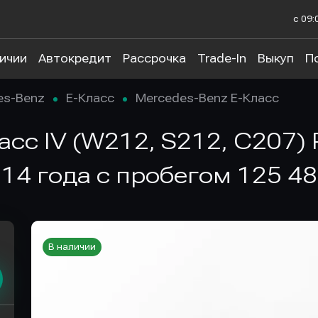
с 09:
личии
Автокредит
Рассрочка
Trade-In
Выкуп
П
es-Benz
E-Класс
Mercedes-Benz E-Класс
сс IV (W212, S212, C207) 
014 года с пробегом 125 48
В наличии