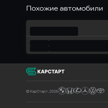
Оправить заявку
Оправит
Похожие автомобили
в Локо-Банк
в Совк
© КарСтарт, 2026