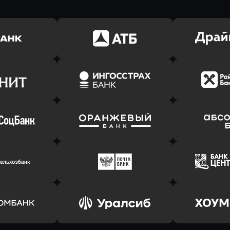
ь заявку
Оправить заявку
Оправит
(Тинькофф)
в АТБ Банк
в Драйв 
ь заявку
Оправить заявку
Оправит
т Банк
в Ингосстрах Банк
в Райффа
ь заявку
Оправить заявку
Оправит
соцбанк
в Банк Оранжевый
в Абсо
ь заявку
Оправить заявку
Оправит
ьхозБанк
в Почта Банк
в Цент