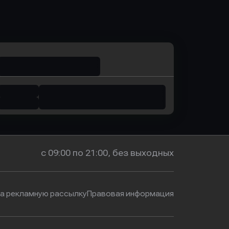
ь заявку
Оправить заявку
м Банк
в Промсвязьбанк
с 09:00 по 21:00, без выходных
на рекламную рассылку
Правовая информация