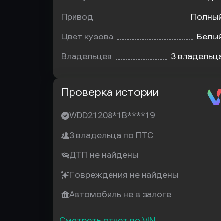
Привод
Полны
Цвет кузова
Белы
Владельцев
3 владельц
Автотека
Проверка истории
WDD21208*1B****19
3 владельца по ПТС
ДТП не найдены
Повреждения не найдены
Автомобиль не в залоге
Смотреть отчет по VIN