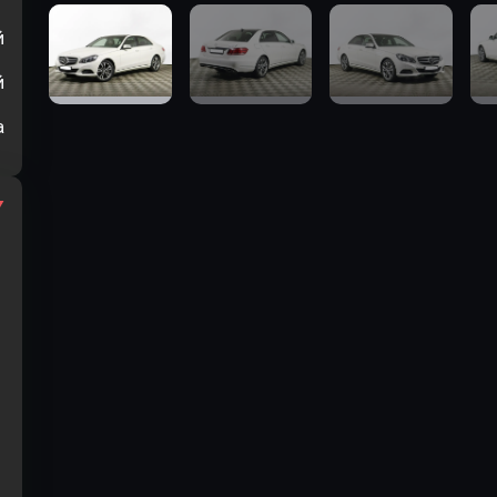
й
й
а