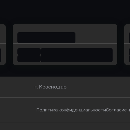
ь заявку
Оправить заявку
Оправит
омбанк
в Уралсиб Банк
в Хоу
г. Краснодар
Политика конфиденциальности
Согласие 