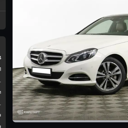
4
П
.
л
.
н
н