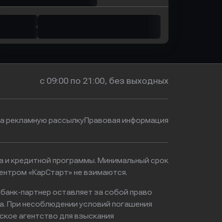
с 09:00 по 21:00, без выходных
на рекламную рассылку
Правовая информация
ма и кредитной программы. Минимальный срок
ентром «КарСтарт» не взимаются.
 банк-партнер оставляет за собой право
а. При несоблюдении условий погашения
ское агентство для взыскания