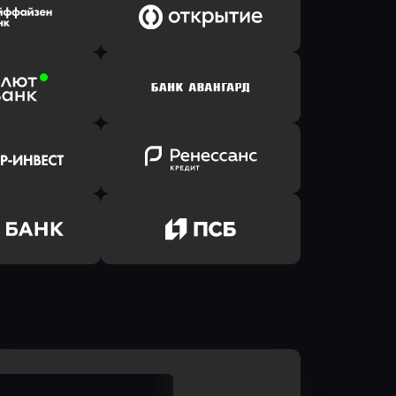
ь заявку
Оправить заявку
Клик Банк
в ВТБ
ь заявку
Оправить заявку
йзен Банк
в Банк Открытие
ь заявку
Оправить заявку
лют Банк
в Банк Авангард
ь заявку
Оправить заявку
р-Инвест
в Ренессанс Банк
ь заявку
Оправить заявку
м Банк
в Промсвязьбанк