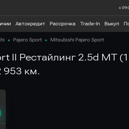
с 09:
личии
Автокредит
Рассрочка
Trade-In
Выкуп
П
hi
Pajero Sport
Mitsubishi Pajero Sport
ort II Рестайлинг 2.5d MT (
 953 км.