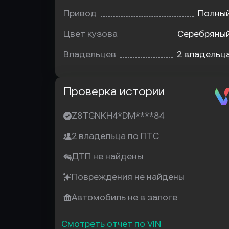
Привод
Полны
Цвет кузова
Серебряны
Владельцев
2 владельц
Автотека
Проверка истории
Z8TGNKH4*DM****84
2 владельца по ПТС
ДТП не найдены
Повреждения не найдены
Автомобиль не в залоге
Смотреть отчет по VIN