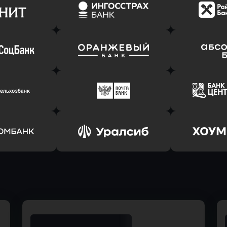
ь заявку
Оправить заявку
Оправит
(Тинькофф)
в АТБ Банк
в Драйв 
ь заявку
Оправить заявку
Оправит
т Банк
в Ингосстрах Банк
в Райффа
ь заявку
Оправить заявку
Оправит
соцбанк
в Банк Оранжевый
в Абсо
ь заявку
Оправить заявку
Оправит
ьхозБанк
в Почта Банк
в Цент
ь заявку
Оправить заявку
Оправит
омбанк
в Уралсиб Банк
в Хоу