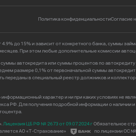
Политика конфиденциальности
Согласие 
 4.9% до 15% и зависит от конкретного банка, суммы зай
6 месяцев. При этом любые дополнительные комиссии автоц
к суммы автокредита или суммы процентов по автокредиту
реднем размере 0,1% от первоначальной суммы автокредит
ть переданы в специальный реестр должников и коллектор
информационный характер и ни при каких условиях не явл
са РФ. Для получения подробной информации о наличии и с
тоцентра.
».
Лицензия ЦБ РФ № 2673 от 09.07.2024 г
Обязательное стр
вляется АО «Т-Страхование»
по лицензии ОС № 