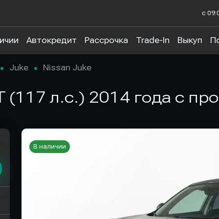
с 09:
личии
Автокредит
Рассрочка
Trade-In
Выкуп
П
Juke
Nissan Juke
T (117 л.с.) 2014 года с п
В наличии