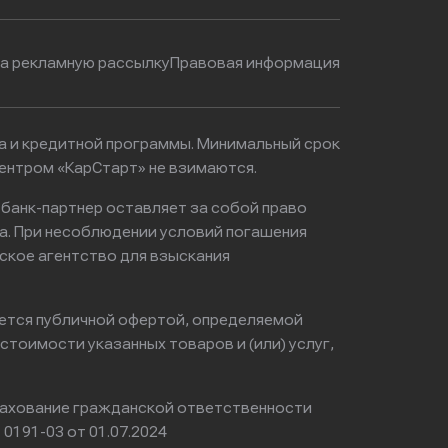
на рекламную рассылку
Правовая информация
ма и кредитной программы. Минимальный срок
ентром «КарСтарт» не взимаются.
 банк-партнер оставляет за собой право
а. При несоблюдении условий погашения
ское агентство для взыскания
яется публичной офертой, определяемой
тоимости указанных товаров и (или) услуг,
ахование гражданской ответственности
0191-03 от 01.07.2024