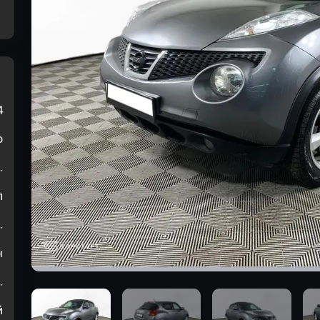
4
р
.
л
.
н
.
й