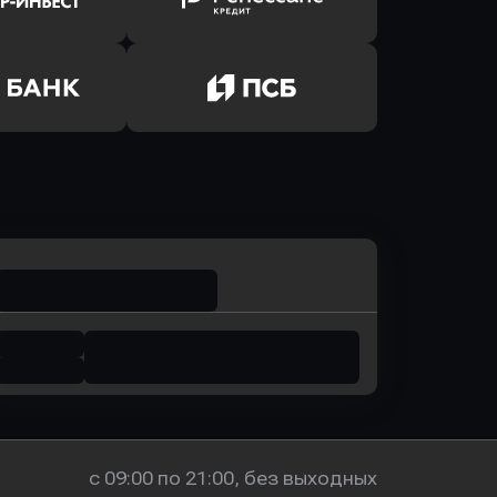
лют Банк
в Банк Авангард
ь заявку
Оправить заявку
р-Инвест
в Ренессанс Банк
ь заявку
Оправить заявку
м Банк
в Промсвязьбанк
с 09:00 по 21:00, без выходных