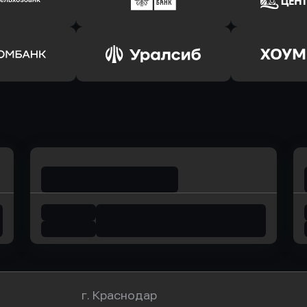
соцбанк
в Банк Оранжевый
в Абсо
ь заявку
Оправить заявку
Оправит
ьхозБанк
в Почта Банк
в Цент
ь заявку
Оправить заявку
Оправит
омбанк
в Уралсиб Банк
в Хоу
г. Краснодар