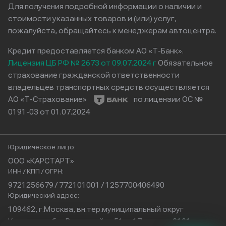
Для получения подробной информации о наличии и
стоимости указанных товаров и (или) услуг,
пожалуйста, обращайтесь к менеджерам автоцентра.
Кредит предоставляется банком АО «Т-Банк».
Лицензия ЦБ РФ № 2673 от 09.07.2024 г
Обязательное
страхование гражданской ответственности
владельцев транспортных средств осуществляется
АО «Т-Страхование»
по лицензии ОС №
0191-03 от 01.07.2024
Юридическое лицо:
ООО «КАРСТАРТ»
ИНН / КПП / ОГРН:
9721256679 / 772101001 / 1257700406490
Юридический адрес:
109462, г.Москва, вн.тер.муниципальный округ
Кузьминки, б-р Волжский, д.51, с.17, помещ.2101