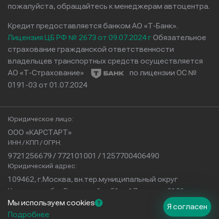
пожалуйста, обращайтесь к менеджерам автоцентра.
Кредит предоставляется банком АО «Т-Банк».
Лицензия ЦБ РФ № 2673 от 09.07.2024 г
Обязательное
страхование гражданской ответственности
владельцев транспортных средств осуществляется
АО «Т-Страхование»
по лицензии ОС №
0191-03 от 01.07.2024
Юридическое лицо:
ООО «КАРСТАРТ»
ИНН / КПП / ОГРН:
9721256679 / 772101001 / 1257700406490
Юридический адрес:
109462, г.Москва, вн.тер.муниципальный округ
Кузьминки, б-р Волжский, д.51, с.17, помещ.2101
Физический адрес:
Мы используем cookies
Я согласен
г. Краснодар
Подробнее