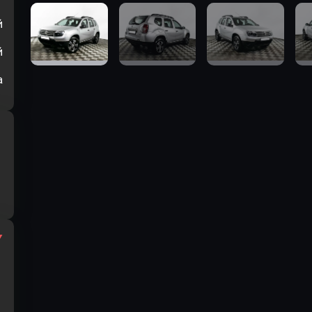
й
й
а