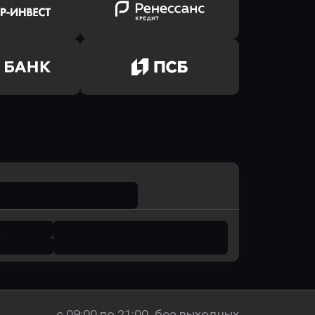
ь заявку
Оправить заявку
лют Банк
в Банк Авангард
ь заявку
Оправить заявку
р-Инвест
в Ренессанс Банк
ь заявку
Оправить заявку
м Банк
в Промсвязьбанк
с 09:00 по 21:00, без выходных