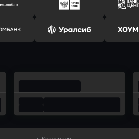
ь заявку
Оправить заявку
Оправит
соцбанк
в Банк Оранжевый
в Абсо
ь заявку
Оправить заявку
Оправит
ьхозБанк
в Почта Банк
в Цент
ь заявку
Оправить заявку
Оправит
омбанк
в Уралсиб Банк
в Хоу
г. Краснодар