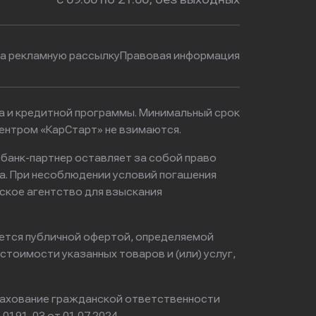
на рекламную рассылку
Правовая информация
ма и кредитной программы. Минимальный срок
ентром «КарСтарт» не взимаются.
 банк-партнер оставляет за собой право
а. При несоблюдении условий погашения
ское агентство для взыскания
яется публичной офертой, определяемой
тоимости указанных товаров и (или) услуг,
ахование гражданской ответственности
0191-03 от 01.07.2024