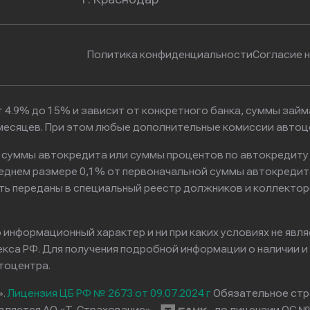
Политика конфиденциальности
Согласие 
 4.9% до 15% и зависит от конкретного банка, суммы зай
6 месяцев. При этом любые дополнительные комиссии автоц
к суммы автокредита или суммы процентов по автокредиту
реднем размере 0,1% от первоначальной суммы автокредит
ть переданы в специальный реестр должников и коллектор
информационный характер и ни при каких условиях не явл
са РФ. Для получения подробной информации о наличии и с
тоцентра.
».
Лицензия ЦБ РФ № 2673 от 09.07.2024 г
Обязательное стр
вляется АО «Т-Страхование»
по лицензии ОС № 