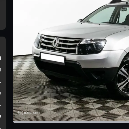
4
П
.
л
.
н
.