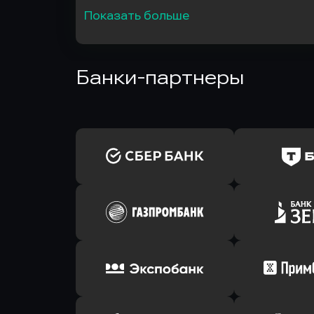
Показать больше
Банки-партнеры
Оправить заявку
Оправит
в Сбербанк
в Т-Банк 
Оправить заявку
Оправит
в Газпромбанк
в Зени