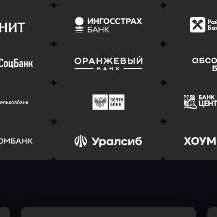
ь заявку
Оправить заявку
Оправит
(Тинькофф)
в АТБ Банк
в Драйв 
ь заявку
Оправить заявку
Оправит
т Банк
в Ингосстрах Банк
в Райффа
ь заявку
Оправить заявку
Оправит
соцбанк
в Банк Оранжевый
в Абсо
ь заявку
Оправить заявку
Оправит
ьхозБанк
в Почта Банк
в Цент
ь заявку
Оправить заявку
Оправит
омбанк
в Уралсиб Банк
в Хоу