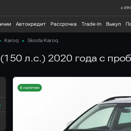
с 09:
личии
Автокредит
Рассрочка
Trade-In
Выкуп
П
Karoq
Skoda Karoq
 (150 л.с.) 2020 года с про
В наличии
а