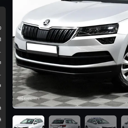
0
П
.
л
.
н
.
й
й