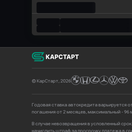
© КарСтарт, 2026
Годовая ставка автокредита варьируется от
погашения от 2 месяцев, максимальный - 9
В случае невозвращения в условленный сро
начислить штраф за просрочку платежа в с