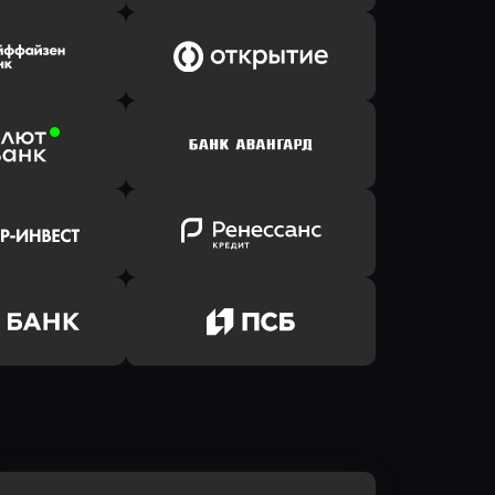
ь заявку
Оправить заявку
Клик Банк
в ВТБ
ь заявку
Оправить заявку
йзен Банк
в Банк Открытие
ь заявку
Оправить заявку
лют Банк
в Банк Авангард
ь заявку
Оправить заявку
р-Инвест
в Ренессанс Банк
ь заявку
Оправить заявку
м Банк
в Промсвязьбанк