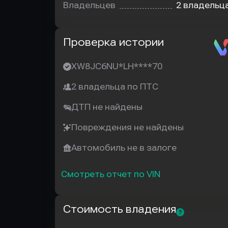
Владельцев
2 владельц
Автотека
Проверка истории
XW8JC6NU*LH****70
2 владельца по ПТС
ДТП не найдены
Повреждения не найдены
Автомобиль не в залоге
Смотреть отчет по VIN
Стоимость владения