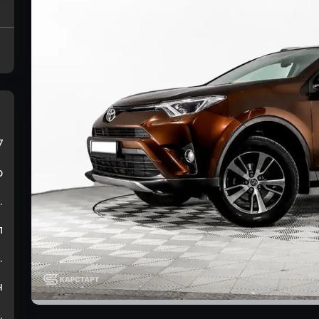
7
р
.
л
.
н
.