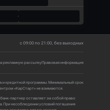
с 09:00 по 21:00, без выходных
на рекламную рассылку
Правовая информация
ма и кредитной программы. Минимальный срок
ентром «КарСтарт» не взимаются.
 банк-партнер оставляет за собой право
а. При несоблюдении условий погашения
ское агентство для взыскания