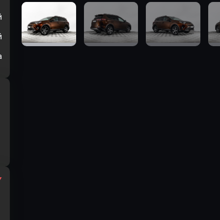
й
й
а