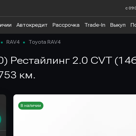
с 09:
личии
Автокредит
Рассрочка
Trade-In
Выкуп
П
RAV4
Toyota RAV4
0) Рестайлинг 2.0 CVT (146
753 км.
В наличии