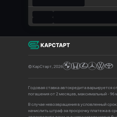
© КарСтарт, 2026
Годовая ставка автокредита варьируется от
погашения от 2 месяцев, максимальный - 9
В случае невозвращения в условленный сро
начислить штраф за просрочку платежа в с
автокредита данные о нарушителе могут бы