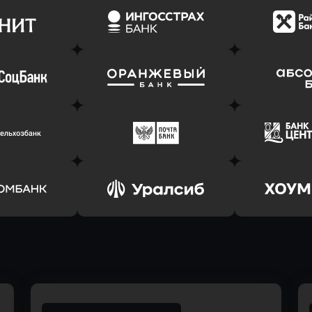
ь заявку
Оправить заявку
Оправит
(Тинькофф)
в АТБ Банк
в Драйв 
ь заявку
Оправить заявку
Оправит
т Банк
в Ингосстрах Банк
в Райффа
ь заявку
Оправить заявку
Оправит
соцбанк
в Банк Оранжевый
в Абсо
ь заявку
Оправить заявку
Оправит
ьхозБанк
в Почта Банк
в Цент
ь заявку
Оправить заявку
Оправит
омбанк
в Уралсиб Банк
в Хоу