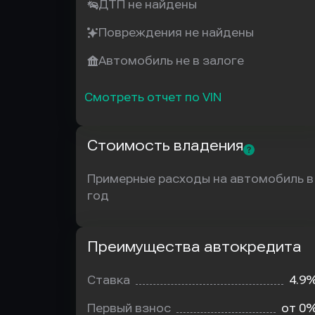
ДТП не найдены
Повреждения не найдены
Автомобиль не в залоге
Смотреть отчет по VIN
Стоимость владения
Примерные расходы на автомобиль в
год
Преимущества автокредита
Преимущества
автокредита
Ставка
4.9
Первый взнос
от 0