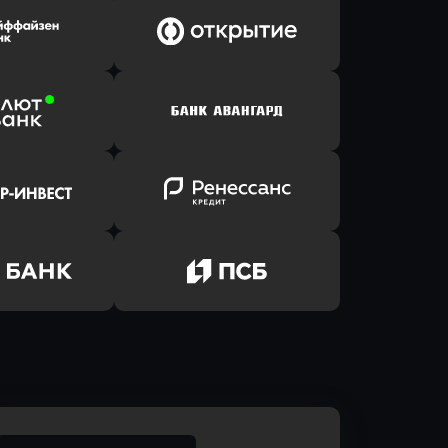
ь заявку
Оправить заявку
Клик Банк
в ВТБ
ь заявку
Оправить заявку
йзен Банк
в Банк Открытие
ь заявку
Оправить заявку
лют Банк
в Банк Авангард
ь заявку
Оправить заявку
р-Инвест
в Ренессанс Банк
ь заявку
Оправить заявку
м Банк
в Промсвязьбанк