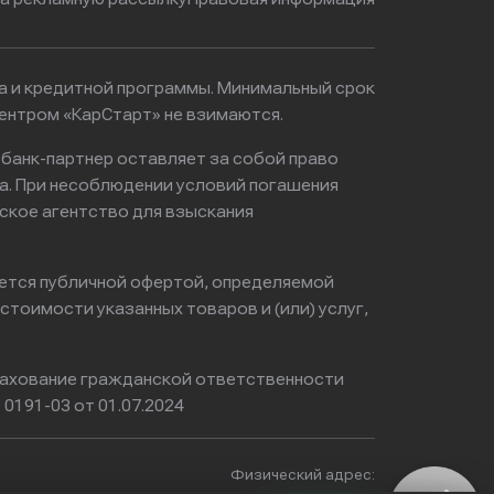
ма и кредитной программы. Минимальный срок
ентром «КарСтарт» не взимаются.
 банк-партнер оставляет за собой право
а. При несоблюдении условий погашения
ское агентство для взыскания
яется публичной офертой, определяемой
тоимости указанных товаров и (или) услуг,
ахование гражданской ответственности
0191-03 от 01.07.2024
Физический адрес: