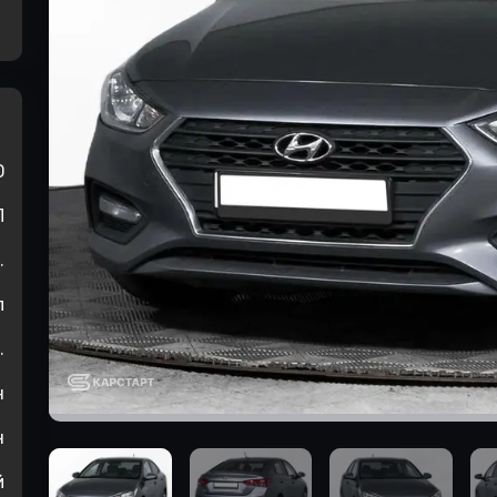
0
П
.
л
.
н
н
й