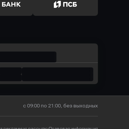
ь заявку
Оправить заявку
р-Инвест
в Ренессанс Банк
ь заявку
Оправить заявку
м Банк
в Промсвязьбанк
с 09:00 по 21:00, без выходных
на рекламную рассылку
Правовая информация