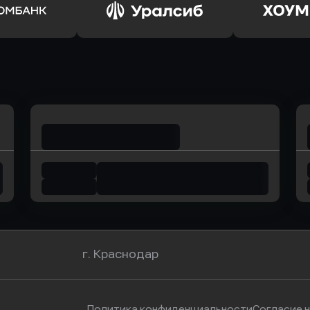
ь заявку
Оправить заявку
Оправит
ьхозБанк
в Почта Банк
в Цент
ь заявку
Оправить заявку
Оправит
омбанк
в Уралсиб Банк
в Хоу
г. Краснодар
Политика конфиденциальности
Согласие 