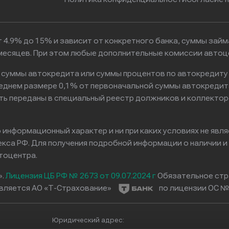
 4.9% до 15% и зависит от конкретного банка, суммы зай
6 месяцев. При этом любые дополнительные комиссии автоц
к суммы автокредита или суммы процентов по автокредиту
реднем размере 0,1% от первоначальной суммы автокредит
ть переданы в специальный реестр должников и коллектор
информационный характер и ни при каких условиях не явл
са РФ. Для получения подробной информации о наличии и с
тоцентра.
».
Лицензия ЦБ РФ № 2673 от 09.07.2024 г
Обязательное стр
вляется АО «Т-Страхование»
по лицензии ОС № 
Юридический адрес: