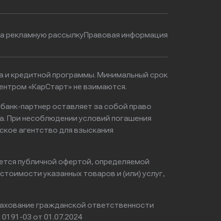
на рекламную рассылку
Правовая информация
ма и кредитной программы. Минимальный срок
ентром «КарСтарт» не взимаются.
 банк-партнер оставляет за собой право
а. При несоблюдении условий погашения
ское агентство для взыскания
яется публичной офертой, определяемой
тоимости указанных товаров и (или) услуг,
ахование гражданской ответственности
0191-03 от 01.07.2024