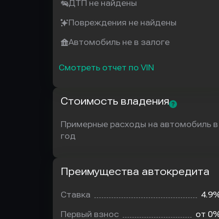
ДТП не найдены
Повреждения не найдены
Автомобиль не в залоге
Смотреть отчет по VIN
Стоимость владения
Примерные расходы на автомобиль в
год
Преимущества автокредита
Преимущества
автокредита
Ставка
4.9
Первый взнос
от 0