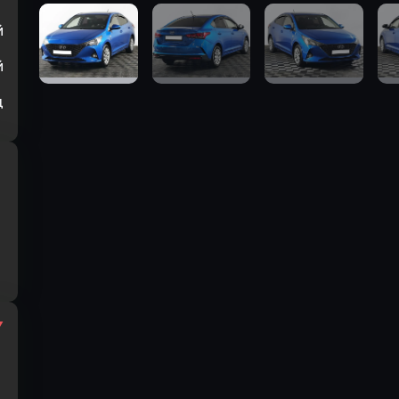
й
й
ц