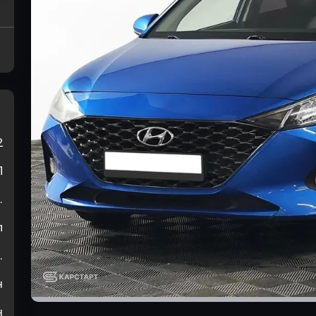
2
П
.
л
.
н
н