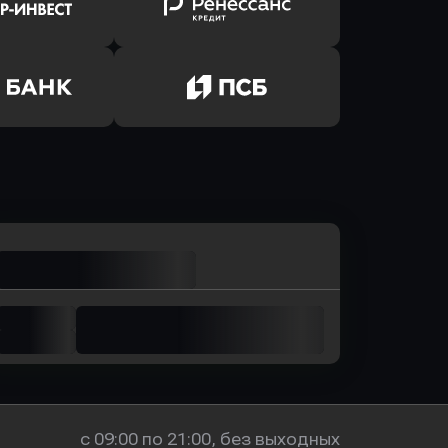
лют Банк
в Банк Авангард
ь заявку
Оправить заявку
р-Инвест
в Ренессанс Банк
ь заявку
Оправить заявку
м Банк
в Промсвязьбанк
с 09:00 по 21:00, без выходных