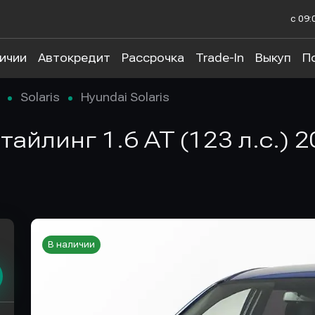
с 09:
личии
Автокредит
Рассрочка
Trade-In
Выкуп
П
Solaris
Hyundai Solaris
естайлинг 1.6 AT (123 л.с.)
В наличии