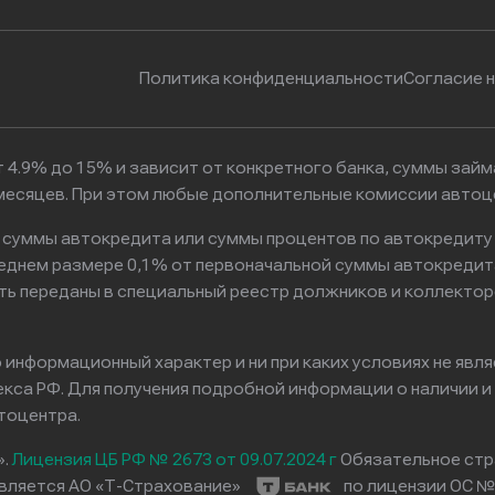
Политика конфиденциальности
Согласие 
 4.9% до 15% и зависит от конкретного банка, суммы зай
6 месяцев. При этом любые дополнительные комиссии автоц
к суммы автокредита или суммы процентов по автокредиту
реднем размере 0,1% от первоначальной суммы автокредит
ть переданы в специальный реестр должников и коллектор
информационный характер и ни при каких условиях не явл
са РФ. Для получения подробной информации о наличии и с
тоцентра.
».
Лицензия ЦБ РФ № 2673 от 09.07.2024 г
Обязательное стр
вляется АО «Т-Страхование»
по лицензии ОС № 