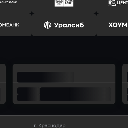
соцбанк
в Банк Оранжевый
в Абсо
ь заявку
Оправить заявку
Оправит
ьхозБанк
в Почта Банк
в Цент
ь заявку
Оправить заявку
Оправит
омбанк
в Уралсиб Банк
в Хоу
г. Краснодар