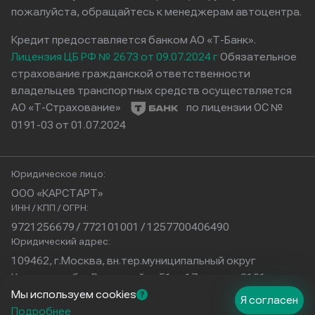
пожалуйста, обращайтесь к менеджерам автоцентра.
Кредит предоставляется банком АО «Т-Банк».
Лицензия ЦБ РФ № 2673 от 09.07.2024 г
Обязательное
страхование гражданской ответственности
владельцев транспортных средств осуществляется
АО «Т-Страхование»
по лицензии ОС №
0191-03 от 01.07.2024
Юридическое лицо:
ООО «КАРСТАРТ»
ИНН / КПП / ОГРН:
9721256679 / 772101001 / 1257700406490
Юридический адрес:
109462, г.Москва, вн.тер.муниципальный округ
Кузьминки, б-р Волжский, д.51, с.17, помещ.2101
Физический адрес:
Мы используем cookies
Я согласен
г. Краснодар
Подробнее