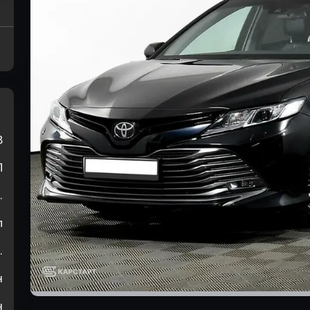
8
П
.
л
.
н
н