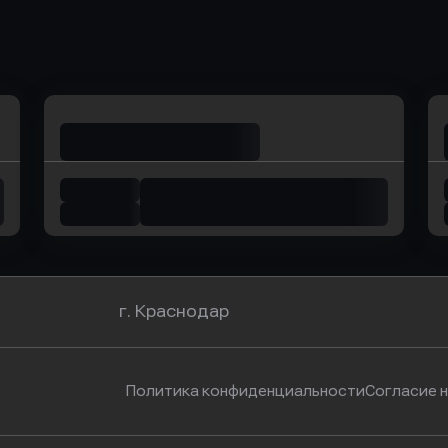
ь заявку
Оправить заявку
Оправит
омбанк
в Уралсиб Банк
в Хоу
г. Краснодар
Политика конфиденциальности
Согласие 