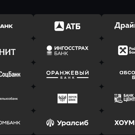
ь заявку
Оправить заявку
Оправит
(Тинькофф)
в АТБ Банк
в Драйв 
ь заявку
Оправить заявку
Оправит
т Банк
в Ингосстрах Банк
в Райффа
ь заявку
Оправить заявку
Оправит
соцбанк
в Банк Оранжевый
в Абсо
ь заявку
Оправить заявку
Оправит
ьхозБанк
в Почта Банк
в Цент