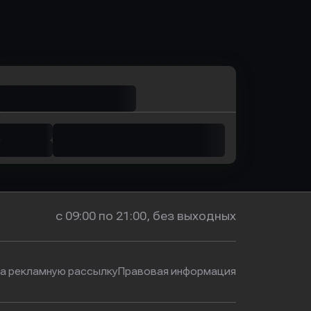
ь заявку
Оправить заявку
м Банк
в Промсвязьбанк
с 09:00 по 21:00, без выходных
на рекламную рассылку
Правовая информация