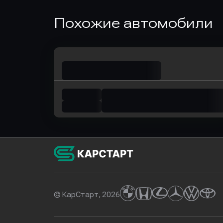
Оправить заявку
Оправит
Похожие автомобили
в Локо-Банк
в Совк
© КарСтарт, 2026