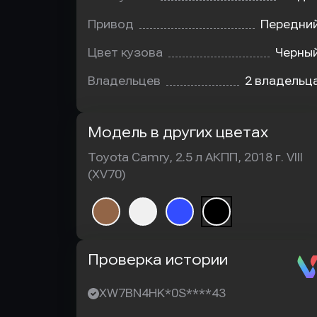
Привод
Передни
Цвет кузова
Черны
Владельцев
2 владельц
Модель в других цветах
Toyota Camry, 2.5 л АКПП, 2018 г. VIII
(XV70)
Автотека
Проверка истории
XW7BN4HK*0S****43