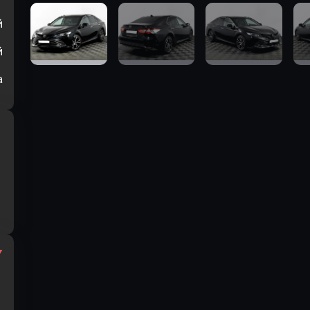
й
й
а