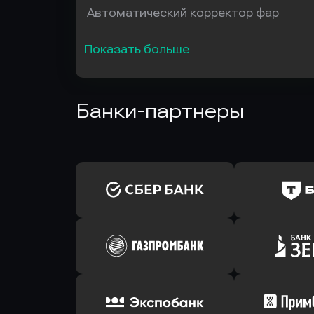
Автоматический корректор фар
Показать больше
Банки-партнеры
Оправить заявку
Оправит
в Сбербанк
в Т-Банк 
Оправить заявку
Оправит
в Газпромбанк
в Зени