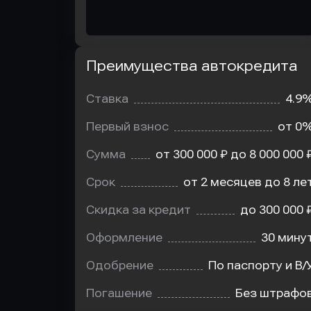
Преимущества автокредита
Преимущества
автокредита
Ставка
4.9
Первый взнос
от 0
Сумма
от 300 000 ₽ до 8 000 000 
Срок
от 2 месяцев до 8 ле
Скидка за кредит
до 300 000 
Оформление
30 мину
Одобрение
По паспорту и В/
Погашение
Без штрафо