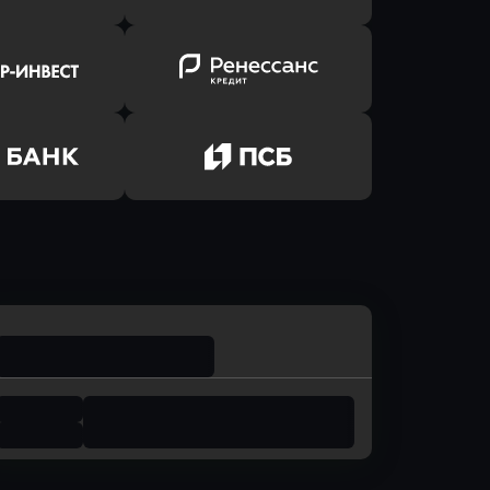
ь заявку
Оправить заявку
лют Банк
в Банк Авангард
ь заявку
Оправить заявку
р-Инвест
в Ренессанс Банк
ь заявку
Оправить заявку
м Банк
в Промсвязьбанк