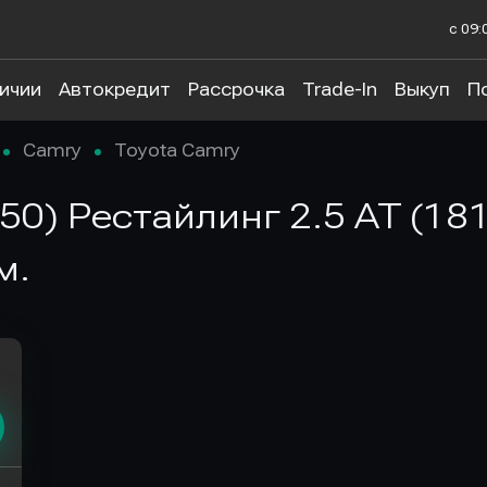
с 09:
личии
Автокредит
Рассрочка
Trade-In
Выкуп
П
Camry
Toyota Camry
50) Рестайлинг 2.5 AT (181
м.