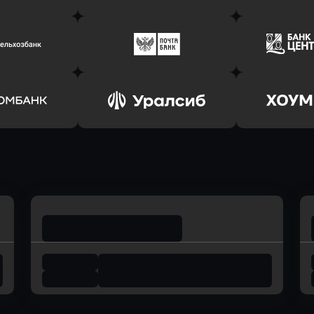
ь заявку
Оправить заявку
Оправит
соцбанк
в Банк Оранжевый
в Абсо
ь заявку
Оправить заявку
Оправит
ьхозБанк
в Почта Банк
в Цент
ь заявку
Оправить заявку
Оправит
омбанк
в Уралсиб Банк
в Хоу