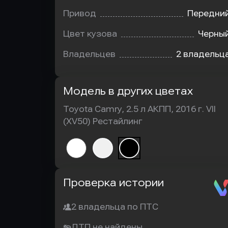
Привод
Передни
Цвет кузова
Черны
Владельцев
2 владельц
Модель в других цветах
Toyota Camry, 2.5 л АКПП, 2016 г. VII
(XV50) Рестайлинг
Автотека
Проверка истории
2 владельца по ПТС
ДТП не найдены